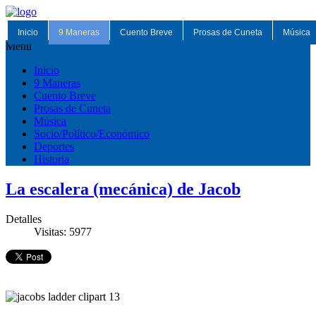
Inicio
9 Maneras
Cuento Breve
Prosas de Cuneta
Música
Menu
Inicio
9 Maneras
Cuento Breve
Prosas de Cuneta
Música
Socio/Político/Económico
Deportes
Historia
La escalera (mecánica) de Jacob
Detalles
Visitas: 5977