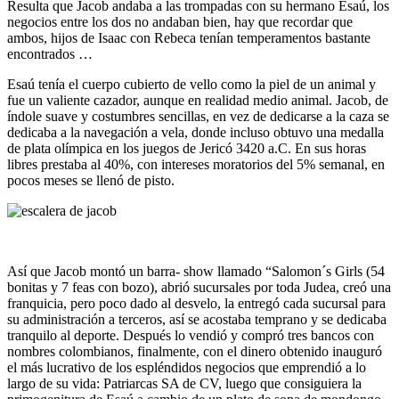
Resulta que Jacob andaba a las trompadas con su hermano Esaú, los
negocios entre los dos no andaban bien, hay que recordar que
ambos, hijos de Isaac con Rebeca tenían temperamentos bastante
encontrados …
Esaú tenía el cuerpo cubierto de vello como la piel de un animal y
fue un valiente cazador, aunque en realidad medio animal. Jacob, de
índole suave y costumbres sencillas, en vez de dedicarse a la caza se
dedicaba a la navegación a vela, donde incluso obtuvo una medalla
de plata olímpica en los juegos de Jericó 3420 a.C. En sus horas
libres prestaba al 40%, con intereses moratorios del 5% semanal, en
pocos meses se llenó de pisto.
Así que Jacob montó un barra- show llamado “Salomon´s Girls (54
bonitas y 7 feas con bozo), abrió sucursales por toda Judea, creó una
franquicia, pero poco dado al desvelo, la entregó cada sucursal para
su administración a terceros, así se acostaba temprano y se dedicaba
tranquilo al deporte. Después lo vendió y compró tres bancos con
nombres colombianos, finalmente, con el dinero obtenido inauguró
el más lucrativo de los espléndidos negocios que emprendió a lo
largo de su vida: Patriarcas SA de CV, luego que consiguiera la