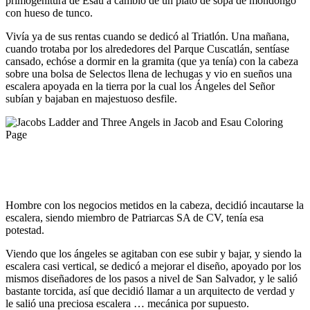
primogenitura de Esaú a cambio de un plato de sopa de mondongo
con hueso de tunco.
Vivía ya de sus rentas cuando se dedicó al Triatlón. Una mañana,
cuando trotaba por los alrededores del Parque Cuscatlán, sentíase
cansado, echóse a dormir en la gramita (que ya tenía) con la cabeza
sobre una bolsa de Selectos llena de lechugas y vio en sueños una
escalera apoyada en la tierra por la cual los Ángeles del Señor
subían y bajaban en majestuoso desfile.
Hombre con los negocios metidos en la cabeza, decidió incautarse la
escalera, siendo miembro de Patriarcas SA de CV, tenía esa
potestad.
Viendo que los ángeles se agitaban con ese subir y bajar, y siendo la
escalera casi vertical, se dedicó a mejorar el diseño, apoyado por los
mismos diseñadores de los pasos a nivel de San Salvador, y le salió
bastante torcida, así que decidió llamar a un arquitecto de verdad y
le salió una preciosa escalera … mecánica por supuesto.