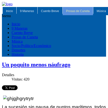
Inicio
9 Maneras
Cuento Breve
Prosas de Cuneta
Música
Menu
Inicio
9 Maneras
Cuento Breve
Prosas de Cuneta
Música
Socio/Político/Económico
Deportes
Historia
Un poquito menos náufrago
Detalles
Visitas: 420
La
sucesión
sin pausa de puntos
marítimos, todos