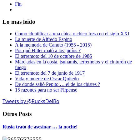
Fin
Lo mas leido
Como identificar a una chica o chico fresa en el siglo XXI
La muerte de Alfredo Espino
A la memoria de Canuto (1955 - 2015)
Por qué Hitler mató a los judíos ?
El terremoto del 10 de octubre de 1986
Marejadas en la costa, tsunamis, terremotos y el cinturón de
fuego
El terremoto del 7 de junio de 1917
Vida y muerte de Oscar Quiteño
De donde salió Pepito … el de los chistes ?
15 razones para no ser Firpense
Tweets by @RucksDelBo
Otros Posts
Rusia trato de asesinar … la noche!