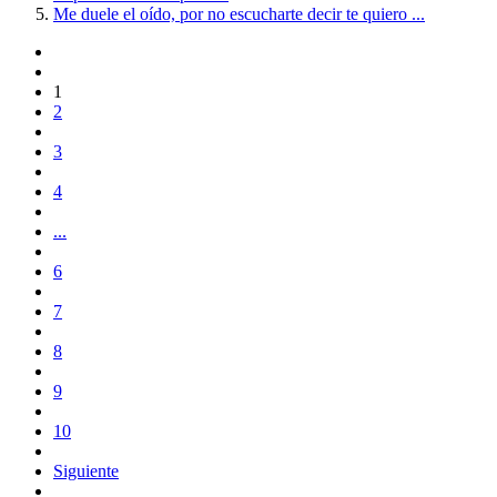
Me duele el oído, por no escucharte decir te quiero ...
1
2
3
4
...
6
7
8
9
10
Siguiente