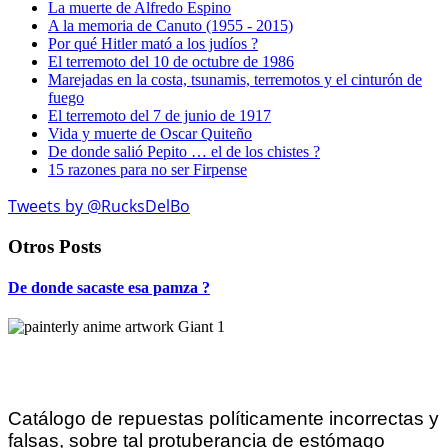
La muerte de Alfredo Espino
A la memoria de Canuto (1955 - 2015)
Por qué Hitler mató a los judíos ?
El terremoto del 10 de octubre de 1986
Marejadas en la costa, tsunamis, terremotos y el cinturón de
fuego
El terremoto del 7 de junio de 1917
Vida y muerte de Oscar Quiteño
De donde salió Pepito … el de los chistes ?
15 razones para no ser Firpense
Tweets by @RucksDelBo
Otros Posts
De donde sacaste esa pamza ?
Catálogo de repuestas políticamente incorrectas y
falsas, sobre tal protuberancia de estómago