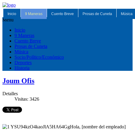
Inicio
9 Maneras
Cuento Breve
Prosas de Cuneta
Música
Menu
Inicio
9 Maneras
Cuento Breve
Prosas de Cuneta
Música
Socio/Político/Económico
Deportes
Historia
Joum Ofis
Detalles
Visitas: 3426
Hola, [nombre del empleado]