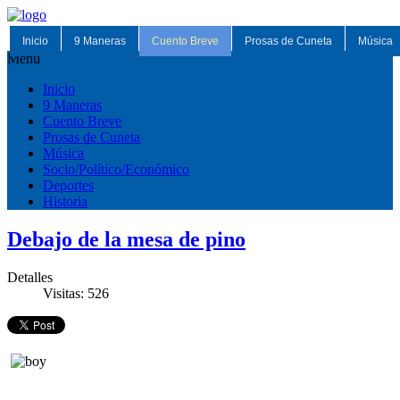
Inicio
9 Maneras
Cuento Breve
Prosas de Cuneta
Música
Menu
Inicio
9 Maneras
Cuento Breve
Prosas de Cuneta
Música
Socio/Político/Económico
Deportes
Historia
Debajo de la mesa de pino
Detalles
Visitas: 526