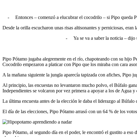
-
Entonces – comenzó a elucubrar el cocodrilo – si Pipo queda Pr
Desde la orilla escucharon unas risas altisonantes y perniciosas, eran 
-
Ya se va a saber la noticia – dij
Pipo Pótamo jugaba alegremente en el río, chapoteando con su hijo Pete
Cocodrilo empezaron a platicar con Pipo que los miraba con cara as
A la mañana siguiente la jungla aparecía tapizada con afiches, Pipo j
Al principio, las encuestas no levantaron mucho polvo, el Búfalo gan
Independientes se volcaron por vez primera a apoyar a los de Agua y 
La última encuesta antes de la elección le daba el liderazgo al Búfal
El día de las elecciones, Pipo Pótamo arrasó con un 64 % de los voto
Pipo Pótamo, al segundo día en el poder, le encontró el gustito a eso