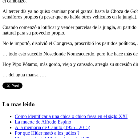
el cambiazo.
Al tercer día ya no quiso caminar por el gramal hasta la Choza de Go
semáforos propios (a pesar que no había otros vehículos en la jungla).
Cuando comenzó a lotificar y vender parcelas de la jungla, su partido
natural para su provecho propio.
No le importó, disolvió el Congreso, proscribió los partidos políticos,
… todo esto sucedió Nosedonde Nomeacuerdo, pero fue hace más de 
Hoy Pipo Pótamo, más gordo, viejo y cansado, arregla su sucesión din
… del agua mansa ….
Lo mas leido
Como identificar a una chica o chico fresa en el siglo XXI
La muerte de Alfredo Espino
A la memoria de Canuto (1955 - 2015)
Por qué Hitler mató a los judíos ?