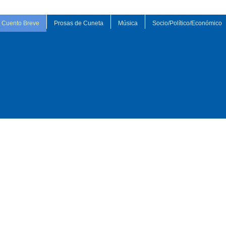
Cuento Breve
Prosas de Cuneta
Música
Socio/Político/Económico