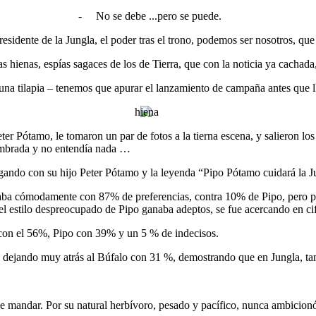
-
No se debe ...pero se puede.
esidente de la Jungla, el poder tras el trono, podemos ser nosotros, q
las hienas, espías sagaces de los de Tierra, que con la noticia ya cachad
o una tilapia – tenemos que apurar el lanzamiento de campaña antes que 
r Pótamo, le tomaron un par de fotos a la tierna escena, y salieron los
ombrada y no entendía nada …
ugando con su hijo Peter Pótamo y la leyenda “Pipo Pótamo cuidará la Ju
aba cómodamente con 87% de preferencias, contra 10% de Pipo, pero poc
el estilo despreocupado de Pipo ganaba adeptos, se fue acercando en cif
o con el 56%, Pipo con 39% y un 5 % de indecisos.
s dejando muy atrás al Búfalo con 31 %, demostrando que en Jungla, tam
 de mandar. Por su natural herbívoro, pesado y pacífico, nunca ambicionó