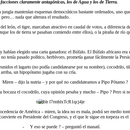
 facciones claramente antagónicas, los de Agua y los de Tierra.
 la jungla mantenían esquemas democráticos bastante ordenados, uno qu
, pero… nada que alterara el resultado.
 del león, el tigre, marcaban atractivo en caudal de votos, a diferencia 
que los de tierra se pasaban comiendo entre ellos), o la piraña de río 
, y habían elegido una carta ganadora: el Búfalo. El Búfalo africano er
 no tenía pasado político, herbívoro, prometía ganar fácilmente la Presi
unidos el lagarto (no podía candidatearse por su nombre), cocodrilo, ti
 arriba, un hipopótamo jugaba con su cría.
Miren – dijo la nutria – y por qué no candidateamos a Pipo Pótamo ?
u bocaza el cocodrilo, cuya opinión pesaba y mucho – Pipo ? Pero si n
procedencia de América – miren, la idea no es mala, podrá ser medio to
convierte en Presidente del Congreso, y el que le sigue en torpeza es el
-
Y eso se puede ? – preguntó el manatí.