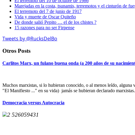
El terremoto del 10 de octubre de 1986
Marejadas en la costa, tsunamis, terremotos y el cinturón de fu
El terremoto del 7 de junio de 1917
Vida y muerte de Oscar Quiteño
De donde salió Pepito … el de los chistes ?
15 razones para no ser Firpense
Tweets by @RucksDelBo
Otros Posts
Carlitos Marx, un fulano buena onda (a 200 años de su nacimien
Muchos marxistas, si lo hubieran conocido, o al menos leído, alguna v
"El Manifiesto ..." en su vida) jamás se hubieran declarado marxistas.
Democracia versus Autocracia