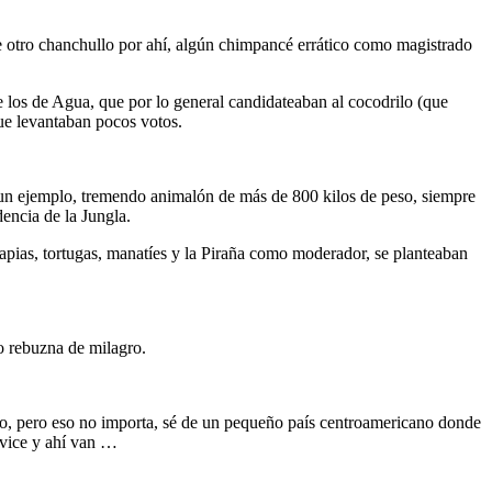
e otro chanchullo por ahí, algún chimpancé errático como magistrado
de los de Agua, que por lo general candidateaban al cocodrilo (que
que levantaban pocos votos.
a un ejemplo, tremendo animalón de más de 800 kilos de peso, siempre
dencia de la Jungla.
lapias, tortugas, manatíes y la Piraña como moderador, se planteaban
o rebuzna de milagro.
nto, pero eso no importa, sé de un pequeño país centroamericano donde
 vice y ahí van …