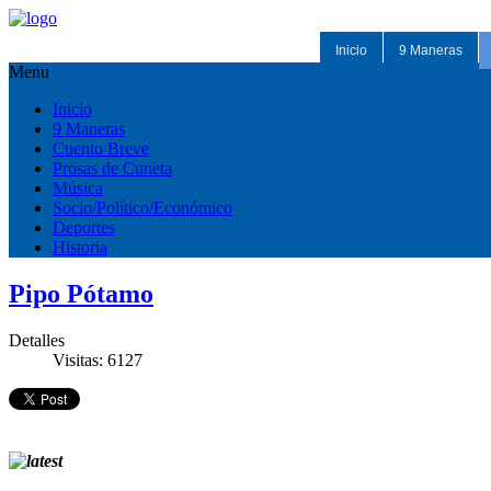
Inicio
9 Maneras
Menu
Inicio
9 Maneras
Cuento Breve
Prosas de Cuneta
Música
Socio/Político/Económico
Deportes
Historia
Pipo Pótamo
Detalles
Visitas: 6127