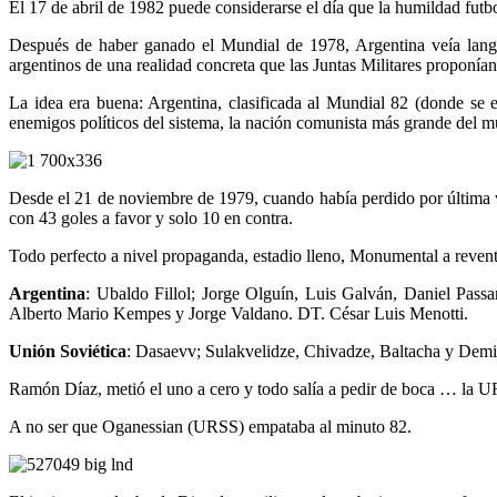
El 17 de abril de 1982 puede considerarse el día que la humildad fut
Después de haber ganado el Mundial de 1978, Argentina veía langu
argentinos de una realidad concreta que las Juntas Militares proponían
La idea era buena: Argentina, clasificada al Mundial 82 (donde se e
enemigos políticos del sistema, la nación comunista más grande del m
Desde el 21 de noviembre de 1979, cuando había perdido por última ve
con 43 goles a favor y solo 10 en contra.
Todo perfecto a nivel propaganda, estadio lleno, Monumental a revent
Argentina
: Ubaldo Fillol; Jorge Olguín, Luis Galván, Daniel Pass
Alberto Mario Kempes y Jorge Valdano. DT. César Luis Menotti.
Unión Soviética
: Dasaevv; Sulakvelidze, Chivadze, Baltacha y Demi
Ramón Díaz, metió el uno a cero y todo salía a pedir de boca … la UR
A no ser que Oganessian (URSS) empataba al minuto 82.