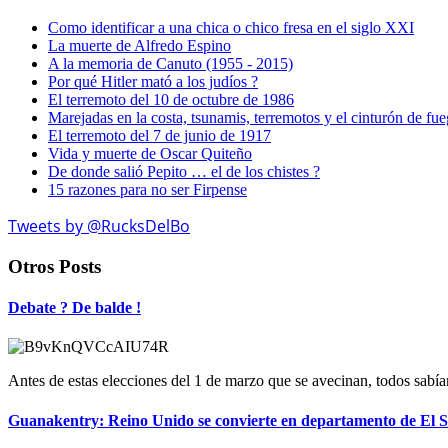
Como identificar a una chica o chico fresa en el siglo XXI
La muerte de Alfredo Espino
A la memoria de Canuto (1955 - 2015)
Por qué Hitler mató a los judíos ?
El terremoto del 10 de octubre de 1986
Marejadas en la costa, tsunamis, terremotos y el cinturón de fu
El terremoto del 7 de junio de 1917
Vida y muerte de Oscar Quiteño
De donde salió Pepito … el de los chistes ?
15 razones para no ser Firpense
Tweets by @RucksDelBo
Otros Posts
Debate ? De balde !
Antes de estas elecciones del 1 de marzo que se avecinan, todos sa
Guanakentry: Reino Unido se convierte en departamento de El S