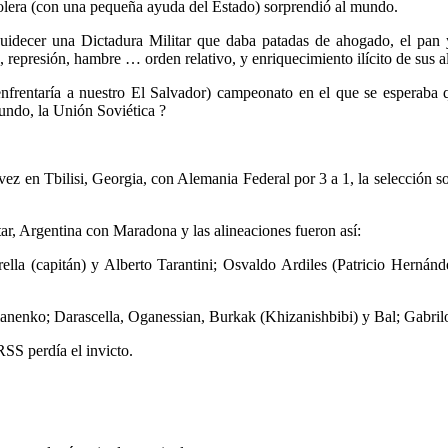
bolera (con una pequeña ayuda del Estado) sorprendió al mundo.
idecer una Dictadura Militar que daba patadas de ahogado, el pan y
, represión, hambre … orden relativo, y enriquecimiento ilícito de sus a
nfrentaría a nuestro El Salvador) campeonato en el que se esperaba qu
undo, la Unión Soviética ?
z en Tbilisi, Georgia, con Alemania Federal por 3 a 1, la selección sov
ar, Argentina con Maradona y las alineaciones fueron así:
arella (capitán) y Alberto Tarantini; Osvaldo Ardiles (Patricio Her
anenko; Darascella, Oganessian, Burkak (Khizanishbibi) y Bal; Gabril
SS perdía el invicto.