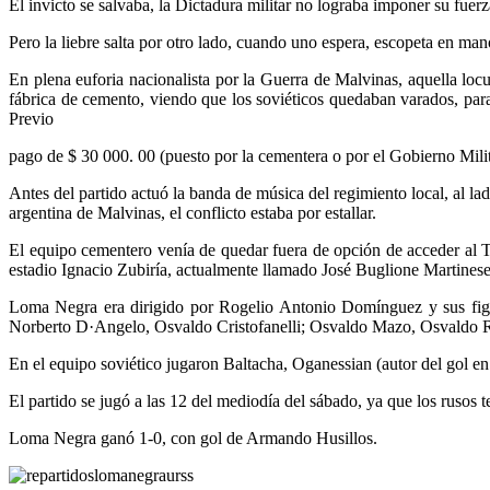
El invicto se salvaba, la Dictadura militar no lograba imponer su fuerza
Pero la liebre salta por otro lado, cuando uno espera, escopeta en man
En plena euforia nacionalista por la Guerra de Malvinas, aquella locu
fábrica de cemento, viendo que los soviéticos quedaban varados, para 
Previo
pago de $ 30 000. 00 (puesto por la cementera o por el Gobierno Mili
Antes del partido actuó la banda de música del regimiento local, al l
argentina de Malvinas, el conflicto estaba por estallar.
El equipo cementero venía de quedar fuera de opción de acceder al T
estadio Ignacio Zubiría, actualmente llamado José Buglione Martines
Loma Negra era dirigido por Rogelio Antonio Domínguez y sus figura
Norberto D·Angelo, Osvaldo Cristofanelli; Osvaldo Mazo, Osvaldo Ri
En el equipo soviético jugaron Baltacha, Oganessian (autor del gol en 
El partido se jugó a las 12 del mediodía del sábado, ya que los rusos 
Loma Negra ganó 1-0, con gol de Armando Husillos.