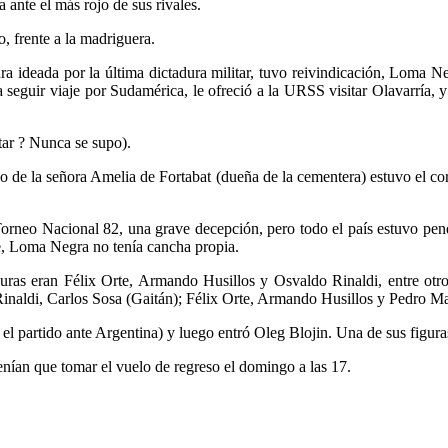
 ante el más rojo de sus rivales.
o, frente a la madriguera.
ra ideada por la última dictadura militar, tuvo reivindicación, Loma Ne
seguir viaje por Sudamérica, le ofreció a la URSS visitar Olavarría, y 
tar ? Nunca se supo).
ado de la señora Amelia de Fortabat (dueña de la cementera) estuvo el co
orneo Nacional 82, una grave decepción, pero todo el país estuvo pendi
e, Loma Negra no tenía cancha propia.
s eran Félix Orte, Armando Husillos y Osvaldo Rinaldi, entre otros.
naldi, Carlos Sosa (Gaitán); Félix Orte, Armando Husillos y Pedro Ma
el partido ante Argentina) y luego entró Oleg Blojin. Una de sus figura
tenían que tomar el vuelo de regreso el domingo a las 17.