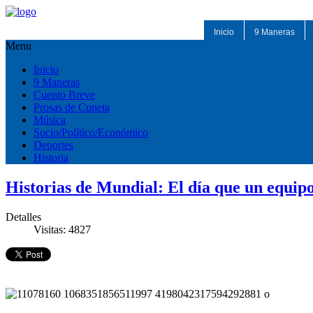
Inicio
9 Maneras
Menu
Inicio
9 Maneras
Cuento Breve
Prosas de Cuneta
Música
Socio/Político/Económico
Deportes
Historia
Historias de Mundial: El día que un equipo
Detalles
Visitas: 4827