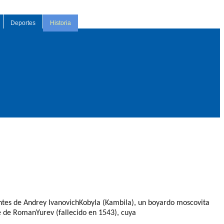
Deportes
Historia
ntes de Andrey
Ivanovich
Kobyla
(
Kambila
), un boyardo moscovita
e de
Roman
Yurev
(fallecido en 1543), cuya