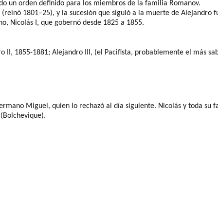
iendo un orden definido para los miembros de la familia Romanov.
 (reinó 1801–25), y la sucesión que siguió a la muerte de Alejandro 
no, Nicolás I, que gobernó desde 1825 a 1855.
o II, 1855-1881; Alejandro III,
(el Pacifista, probablemente el más sa
hermano Miguel, quien lo rechazó al día siguiente. Nicolás y toda su 
 (Bolchevique)
.