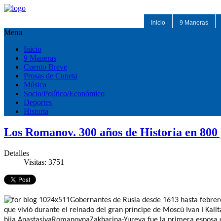
Inicio
9 Maneras
Menu
Inicio
9 Maneras
Cuento Breve
Prosas de Cuneta
Música
Socio/Político/Económico
Deportes
Historia
Los Romanov. 300 años de Historia en 800
Detalles
Visitas: 3751
Gobernantes de Rusia desde 1613 hasta febre
que vivió durante el reinado del gran príncipe de Moscú
Ivan
I
Kalit
hija
Anastasiya
Romanovna
Zakharina-Yureva
fue la primera esposa d