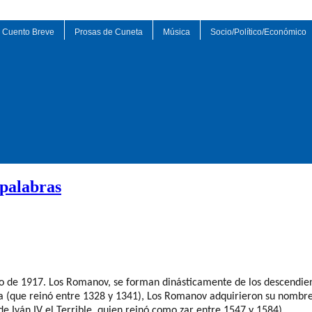
Cuento Breve
Prosas de Cuneta
Música
Socio/Político/Económico
 palabras
ro de 1917.
Los Romanov, se forman
dinásticamente
de los d
escendie
a
(que reinó entre 1328 y 1341), Los Romanov adquirieron su nombr
e Iván IV el Terrible, quien reinó como zar entre 1547 y 1584).