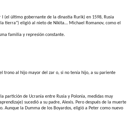
r
I (el último gobernante de la dinastía
Rurik
) en 1598, Rusia
 tierra") eligió al nieto de Nikita.
..
Michael Romanov, como el
isma familia
y
represión
constante.
el trono al hijo mayor del zar o, si no tenía hijo, a su pariente
 la
partición
de Ucrania entre Rusia y Polonia, medidas muy
 aprendizaje
) sucedió a su padre, Alexis. Pero después de la muerte
no. Aunque la
Dumma
de los Boyardos,
eligió a Peter como nuevo