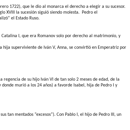
rero 1722), que le dio al monarca el derecho a elegir a su sucesor.
lo XVIII la sucesión siguió siendo molesta.
Pedro el
alizó
” el Estado Ruso.
, Catalina I, que era Romanov solo por derecho al matrimonio
, y
a hija superviviente de Iván V, Anna, se convirtió en
E
mperatriz
por
la regencia de su hijo Iván VI
de tan solo 2 meses de edad
, de la
y
donde
murió
a los 24 años)
a favor
de Isabel, hija de Pedro I y
 sus tan mentados “excesos”)
. Con Pablo I, el hijo de Pedro III, un