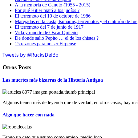
A la memoria de Canuto (1955 - 2015)
Por qué Hitler mató a los judíos ?
El terremoto del 10 de octubre de 1986
Marejadas en la costa, tsunamis, terremotos y el cinturón de fu
El terremoto del 7 de junio de 1917
Vida y muerte de Oscar Quiteño
De donde salió Pepito … el de los chistes ?
15 razones para no ser Firpense
Tweets by @RucksDelBo
Otros Posts
Las muertes más bizarras de la Historia Antigua
Algunas tienen más de leyenda que de verdad; en otros casos, hay más
Algo que hacer con nada
Tengo un gato que asumo como amigo, medio loco,