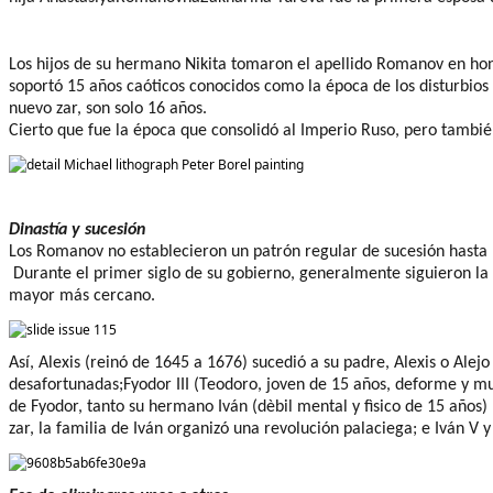
Los hijos de su hermano Nikita tomaron el apellido Romanov en ho
soportó 15 años caóticos conocidos como la época de los disturbio
nuevo zar
, son solo 16 años.
Cierto que fue la
época
que
consolidó
al Imperio Ruso, pero
tambié
Dinastía
y
sucesión
Los Romanov no establecieron un patrón regular de sucesión hasta
Durante el primer siglo de su gobierno, generalmente siguieron l
mayor más cercano.
Así, Alexis (reinó de 1645 a 1676) sucedió a su padre,
Alexis o Alej
desafortunadas
;
Fyodor
III (
Teodoro,
joven de 15 años, deforme y m
de
Fyodor
, tanto su hermano Iván
(
dèbil
mental y
fìsico
de 15
años)
zar, la familia de
Iván
organizó una revolución palaciega; e Iván V y