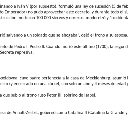
nando a Iván V (por supuesto), formuló una ley de sucesión (5 de feb
ado
E
mperador) no pudo aprovechar este decreto, y durante todo el sig
strucciòn
murieron 100 000 siervos y obreros,
modernizó
y “
occident
rió
salvando a un soldado que se ahogaba
”, dejó
el trono a su esposa
nieto de Pedro I, Pedro II. Cuando murió este último (1730), la segund
 Secreta represiva.
opoldovna
, cuyo padre pertenecía a la casa de
Mecklenburg
, asumió 
uesto
(y encerrado en una
cárcel
, con solo un año y 4 meses de edad 
a que
subió al trono ruso Peter III, sobrino de Isabel.
casa de
Anhalt-Zerbst
, gobernó como Catalina II
(Catalina la Grande y