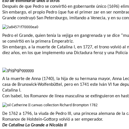
Eso de eliminarse unos a otros
Después de que Pedro se convirtió en gobernante único (1696) elimi
Sin embargo, el propio Pedro (que fue el primer zar en ser nombr
Grande
construyò
San Petersburgo, imitando a Venecia, y en su
con
Pe
dro el Grande, quien
tenía
la vejiga
en gangrenada
y se dice “
mu
se
convirtió
en la primera Emperatriz.
Sin embargo, a la muerte de Catalina I, en 1727, el trono volvió al 
diez años, en los que implemento una Dictadura feroz y una Policía
A la muerte de Anna (1740), la hija de su hermana mayor, Anna
Le
casa de Brunswick-
Wolfenbüttel
, pero en 1741 este Iván VI fue dep
Catalina I.
Con Isabel, los Romanov de línea masculina se extinguieron en
hast
De 1762 a 1796, la viuda de Pedro III, una princesa alemana de la 
Romanov de Holstein-
Gottorp
volvió a ser emperador.
De Catalina La Grande a
Nicolàs
II