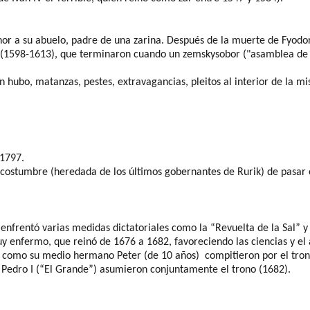
nor a su abuelo, padre de una zarina. Después de la muerte de
Fyodo
s (1598-1613), que terminaron cuando un
zemsky
sobor
("asamblea de la
n
hubo, matanzas, pestes, extravagancias, pleitos al interior de la m
 1797.
a costumbre (heredada de los últimos gobernantes de
Rurik
) de pasar 
o
enfrentó
varias medidas dictatoriales como la “Revuelta de la Sal” y
uy enfermo, que
reinó de 1676 a 1682
, favoreciendo las ciencias y el
como
su medio hermano Peter
(de 10
años)
compitieron
por el tro
 Pedro I
(“El Grande”)
asumieron conjuntamente el trono (1682).