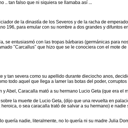
 .. tan falso que ni siquiera se llamaba así ...
iador de la dinastía de los Severos y de la racha de emperador
ano 196, para emular con su nombre a dos grandes y difuntos em
, se entusiasmó con las tropas bárbaras (germánicas para noso
lamado "Carcallus" que hizo que se le conociera con el mote de
 tan severa como su apellido durante dieciocho anos, decidió r
mo todo aquel que llega a lamer las botas del poder, corruptos
ín y Abel, Caracalla mató a su hermano Lucio Geta (que era el 
 sobre la muerte de Lucio Geta, (dijo que una revuelta en palac
heroica, o sea caracalla trató de salvar a su hermano) e nadie 
o quería nadie, literalmente, no lo quería ni su madre Julia Do