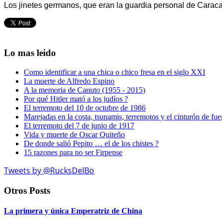
Los jinetes germanos, que eran la guardia personal de Caracall
Lo mas leido
Como identificar a una chica o chico fresa en el siglo XXI
La muerte de Alfredo Espino
A la memoria de Canuto (1955 - 2015)
Por qué Hitler mató a los judíos ?
El terremoto del 10 de octubre de 1986
Marejadas en la costa, tsunamis, terremotos y el cinturón de fu
El terremoto del 7 de junio de 1917
Vida y muerte de Oscar Quiteño
De donde salió Pepito … el de los chistes ?
15 razones para no ser Firpense
Tweets by @RucksDelBo
Otros Posts
La primera y única Emperatriz de China