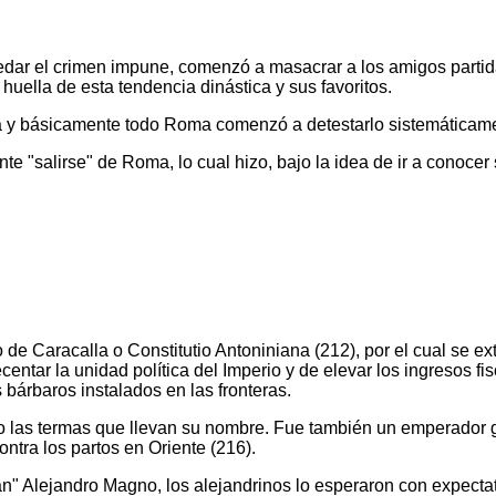
quedar el crimen impune, comenzó a masacrar a los amigos partid
uella de esta tendencia dinástica y sus favoritos.
uda y básicamente todo Roma comenzó a detestarlo sistemáticam
e "salirse" de Roma, lo cual hizo, bajo la idea de ir a conocer 
de Caracalla o Constitutio Antoniniana (212), por el cual se ex
ntar la unidad política del Imperio y de elevar los ingresos fis
 bárbaros instalados en las fronteras.
 las termas que llevan su nombre. Fue también un emperador g
ntra los partos en Oriente (216).
ran" Alejandro Magno, los alejandrinos lo esperaron con expect