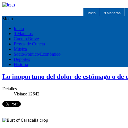
Inicio
9 Maneras
Menu
Inicio
9 Maneras
Cuento Breve
Prosas de Cuneta
Música
Socio/Político/Económico
Deportes
Historia
Lo inoportuno del dolor de estómago o de 
Detalles
Visitas: 12642