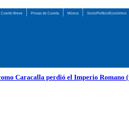
Cuento Breve
Prosas de Cuneta
Música
Socio/Político/Económico
como Caracalla perdió el Imperio Romano (y