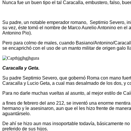
Nunca fue un buen tipo el tal Caracalla, embustero, falso, bueno
Su padre, un notable emperador romano, Septimio Severo, inic
su vez, éste tomó el nombre de Marco Aurelio Antonino en el 
Antonino Pio).
Pero para colmo de males, cuando Basiano/Antonino/Caracalla
se encaprichó con el uso de un manto militar de origen galo l
Caracalla y Geta.
Su padre Septimio Severo, que gobernó Roma con mano fuerte y
Caracalla y Lucio Geta, a cual mas desalmado de los dos, y co
Para no darle muchas vueltas al asunto, al mejor estilo de Ca
a fines de febrero del ano 212, se inventó una enorme mentira
hermano y le asesinaron, aun que el les hizo frente de manera 
aguantárselo.
De ahí se hizo aun mas insoportable todavía, básicamente no l
preferido de sus hijos.