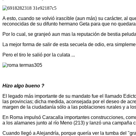
A esto, cuando se volvió irascible (aun más) su carácter, al 
reconocidas de su difunto hermano Geta para que no quedara h
Por lo cual, se granjeó aun mas la reputación de bestia pel
La mejor forma de salir de esta secuela de odio, era simplement
Pero el tiro le salió por la culata ...
Hizo algo bueno ?
El legado más importante de su mandato fue el llamado Edicto 
las provincias; dicha medida, aconsejada por el deseo de acrece
margen de la ciudadanía sólo a las poblaciones rurales y a los
En Roma impulsó Caracalla importantes construcciones, como
a los alamanes junto al río Meno (213) y lanzó una campaña co
Cuando llegó a Alejandría, porque quería ver la tumba del "g