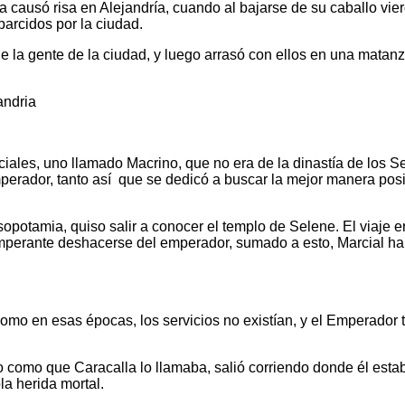
lla causó risa en Alejandría, cuando al bajarse de su caballo v
arcidos por la ciudad.
 la gente de la ciudad, y luego arrasó con ellos en una matanza
ficiales, uno llamado Macrino, que no era de la dinastía de los
perador, tanto así que se dedicó a buscar la mejor manera posib
potamia, quiso salir a conocer el templo de Selene. El viaje er
perante deshacerse del emperador, sumado a esto, Marcial habí
y como en esas épocas, los servicios no existían, y el Emperado
omo que Caracalla lo llamaba, salió corriendo donde él estaba
ola herida mortal.