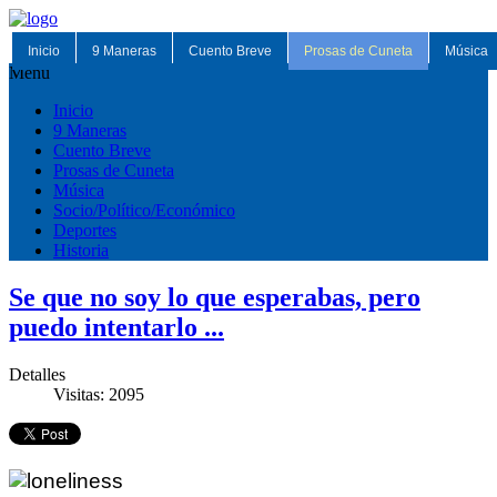
Inicio
9 Maneras
Cuento Breve
Prosas de Cuneta
Música
Menu
Inicio
9 Maneras
Cuento Breve
Prosas de Cuneta
Música
Socio/Político/Económico
Deportes
Historia
Se que no soy lo que esperabas, pero
puedo intentarlo ...
Detalles
Visitas: 2095