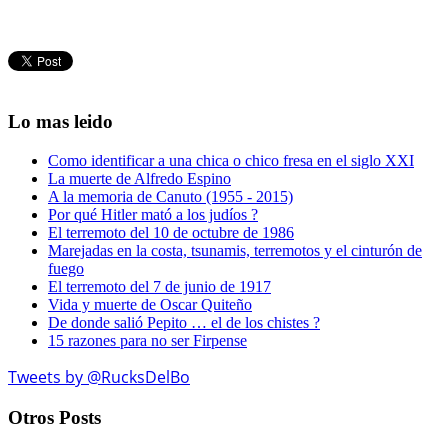
Lo mas leido
Como identificar a una chica o chico fresa en el siglo XXI
La muerte de Alfredo Espino
A la memoria de Canuto (1955 - 2015)
Por qué Hitler mató a los judíos ?
El terremoto del 10 de octubre de 1986
Marejadas en la costa, tsunamis, terremotos y el cinturón de
fuego
El terremoto del 7 de junio de 1917
Vida y muerte de Oscar Quiteño
De donde salió Pepito … el de los chistes ?
15 razones para no ser Firpense
Tweets by @RucksDelBo
Otros Posts