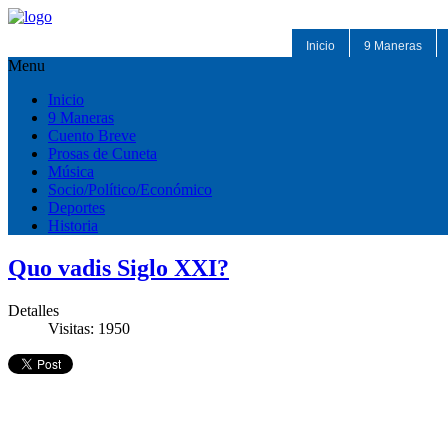
Inicio
9 Maneras
Menu
Inicio
9 Maneras
Cuento Breve
Prosas de Cuneta
Música
Socio/Político/Económico
Deportes
Historia
Quo vadis Siglo XXI?
Detalles
Visitas: 1950