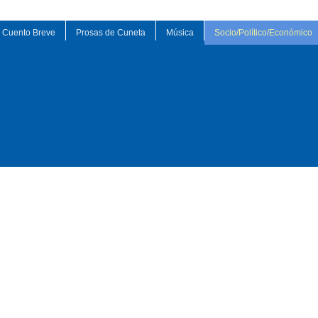
Cuento Breve
Prosas de Cuneta
Música
Socio/Político/Económico