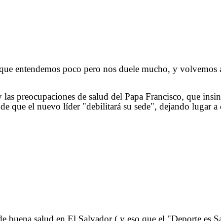
a, que entendemos poco pero nos duele mucho, y volvemos 
 las preocupaciones de salud del Papa Francisco, que insin
e que el nuevo líder "debilitará su sede", dejando lugar a d
n de buena salud en El Salvador ( y eso que el "Deporte es