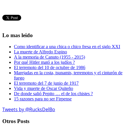
Lo mas leido
Como identificar a una chica o chico fresa en el siglo XXI
La muerte de Alfredo Espino
A la memoria de Canuto (1955 - 2015)
Por qué Hitler mató a los judíos ?
El terremoto del 10 de octubre de 1986
Marejadas en la costa, tsunamis, terremotos y el cinturón de
fuego
El terremoto del 7 de junio de 1917
Vida y muerte de Oscar Quiteño
De donde salió Pepito … el de los chistes ?
15 razones para no ser Firpense
Tweets by @RucksDelBo
Otros Posts