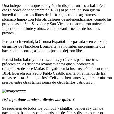
Una independencia que se logró “sin disparar una sola bala” (en
esos albores de septiembre de 1821) ni pelear una sola guerra
inmediata, dicen los libros de Historia, pero nos agarramos a
plomazo limpio con Filísola después de independizarnos, cuando las
provincias de San Salvador y San Vicente no aceptaron unirse al
Imperio de Iturbide y otros, en los levantamientos de los años
previos.
Pero a decir verdad, la Corona Española desgastada y en el exilio,
en manos de Napoleón Bonaparte, ya no sabía sinceramente que
hacer con nosotros, así que mejor nos dejaron libes.
Pero si hubo balas y muertes, antes, y cárceles para nuestros
próceres en los distintos levantamientos que sucedieron al
campanazo de José Matías Delgado, en la insurrección de enero de
1814, liderada por Pedro Pablo Castillo murieron a manos de las
tropas realistas Santiago José Celis, los hermanos Aguilar terminaron
presos, entre otras tantas penas de otros tantos patriotas …
Usted perdone ..Independientes ..de quien ?
Se requieren de todos los bombos y platillos, banderas y cantos
nacionales, bandas y cachiporristas , desfiles y discursos eternos,