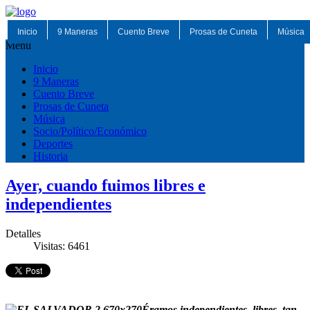
Inicio
9 Maneras
Cuento Breve
Prosas de Cuneta
Música
Menu
Inicio
9 Maneras
Cuento Breve
Prosas de Cuneta
Música
Socio/Político/Económico
Deportes
Historia
Ayer, cuando fuimos libres e
independientes
Detalles
Visitas: 6461
Éramos independientes, libres, tan