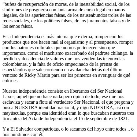
“bufets de recuperación de moras, de la inestabilidad social, de los
síndromes de posguerra con tanta arma de curso legal en manos
ilegales, de las apariencias falsas, de los nauseabundos troles de las
redes sociales, de los políticos falsos, de los juramentos falsos y de
los senos falsos.
Esta Independencia es más interna que externa, romper con los
productos que nos hacen mal al organismo y al presupuesto, romper
con los patrones culturales que no nos pertenecen sino que
importamos, como el machismo exacerbado del padrote chilango, la
pérdida y decadencia de valores que nos venden las telenovelas
colombianas, y la falta de oficio empecinado de la prensa de
espectáculos que sale corriendo en avalancha detrás del último
ventoso de Ricky Martin para ser los primeros en averiguar de qué
color es.
Nuestra independencia consiste en liberarnos del Ser Nacional
Laxus, aquel que no hace nada pero opina de todo, ese que nos
esclaviza y sacar a flote al verdadero Ser Nacional, el que pregona y
busca NUESTRA identidad nacional, y digo NUESTRA, así con
mayúsculas, porque esa identidad eran lo que buscaban nuestros tres
firmantes del Acta de Independencia el 15 de septiembre de 1821.
Y a El Salvador compatriotas, o lo sacamos del hoyo entre todos .. o
nos hundimos con él.