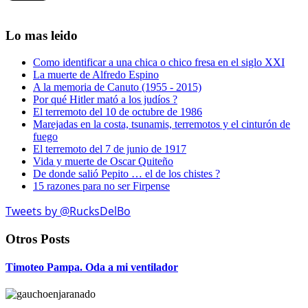
Lo mas leido
Como identificar a una chica o chico fresa en el siglo XXI
La muerte de Alfredo Espino
A la memoria de Canuto (1955 - 2015)
Por qué Hitler mató a los judíos ?
El terremoto del 10 de octubre de 1986
Marejadas en la costa, tsunamis, terremotos y el cinturón de
fuego
El terremoto del 7 de junio de 1917
Vida y muerte de Oscar Quiteño
De donde salió Pepito … el de los chistes ?
15 razones para no ser Firpense
Tweets by @RucksDelBo
Otros Posts
Timoteo Pampa. Oda a mi ventilador