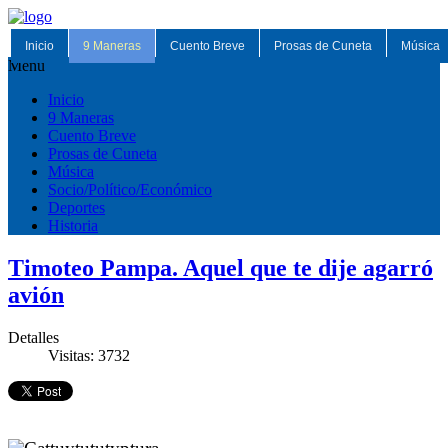
Inicio
9 Maneras
Cuento Breve
Prosas de Cuneta
Música
Menu
Inicio
9 Maneras
Cuento Breve
Prosas de Cuneta
Música
Socio/Político/Económico
Deportes
Historia
Timoteo Pampa. Aquel que te dije agarró
avión
Detalles
Visitas: 3732