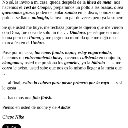
No sé, la invito a mi casa, queda después de la
línea de meta
, nos
hacemos el
Test de Cooper
, preparamos un pollo a las brasas, o sea
quemamos grasa
, podemos bailar
zumba
en la disco, conozco un
pub … se llama
pubalgia,
la tuve un par de veces pero ya la superé
Se que usted me huye, me rechaza porque le dijeron que me vieron
con Dora, fue cosa de solo un día …
Diadora,
pensé que era una
leona pero era
Puma
, y me pegó una mordida que me dejó una
marca fea en el
Umbro.
Pase por mi casa,
hacemos fondo, toque, estoy engarrotado
,
hacemos un
entrenamiento base,
hacemos
calistenia
en conjunto,
elongamos,
usted me presiona los
gemelos
, yo la
hidrato
… si me
corro
le aviso, usted sabe que nos es lo mismo llegar a la meta que
…
… al final,
estiro la cabeza para pasar primero por la raya
… y si
le gusta …
… hacemos una
foto finish.
Pienso en usted de noche y de
Adidas
Chepe
Nike