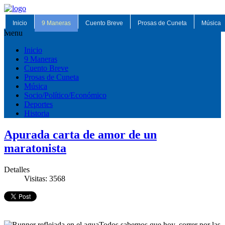
Inicio
9 Maneras
Cuento Breve
Prosas de Cuneta
Música
Menu
Inicio
9 Maneras
Cuento Breve
Prosas de Cuneta
Música
Socio/Político/Económico
Deportes
Historia
Apurada carta de amor de un
maratonista
Detalles
Visitas: 3568
Todos sabemos que hoy, correr por las