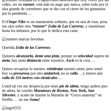
calles, ser un
runner
, está más en auge que nunca, sobre todo por el
alza grande de corredores que se dio con el cierre de los gimnasios
por la pandemia …
El
Chepe Nike
es un maratonista solitario, que en una de esas, posa
sus ojos sobre otra
“runner” Zoila de Las Carreras
, y enamórase
hasta los tuétanos, por lo que le dedica esta carta:
Querida
Zoila de las Carreras:
Quisiera
alcanzarla, deme una pista
, porque su
velocidad
supera mi
meta,
hay tanta
distancia
entre nosotros,
Ascis
es la cosa …
Quiero recuperar lo nuestro,
rehidratar
nuestro amor, pero usted
hoy va
presurosa
por otro
andarivel,
no se
valla
…y menos aún
valla de 110 metros con obstáculos
…
Usted tal vez me desprecia por tener
pie de atleta
, tengo ambos pies
de atleta, he corrido
Maratones de Boston, New York, San
Silvestre
, y acabo de tirarme la Maratón de “Greys anatomy” en
Netflix … no me
Joma!