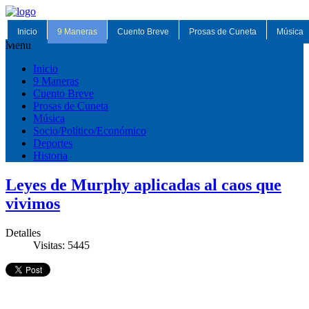
Inicio
9 Maneras
Cuento Breve
Prosas de Cuneta
Música
Menu
Inicio
9 Maneras
Cuento Breve
Prosas de Cuneta
Música
Socio/Político/Económico
Deportes
Historia
Leyes de Murphy aplicadas al caos que
vivimos
Detalles
Visitas: 5445