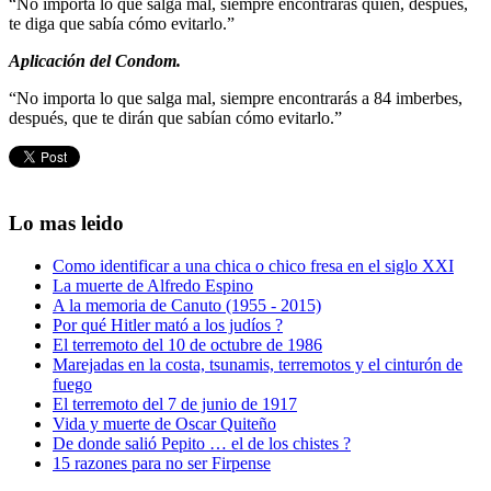
“No importa lo que salga mal, siempre encontrarás quien, después,
te diga que sabía cómo evitarlo.”
Aplicación del Condom.
“No importa lo que salga mal, siempre encontrarás a 84 imberbes,
después, que te dirán que sabían cómo evitarlo.”
Lo mas leido
Como identificar a una chica o chico fresa en el siglo XXI
La muerte de Alfredo Espino
A la memoria de Canuto (1955 - 2015)
Por qué Hitler mató a los judíos ?
El terremoto del 10 de octubre de 1986
Marejadas en la costa, tsunamis, terremotos y el cinturón de
fuego
El terremoto del 7 de junio de 1917
Vida y muerte de Oscar Quiteño
De donde salió Pepito … el de los chistes ?
15 razones para no ser Firpense