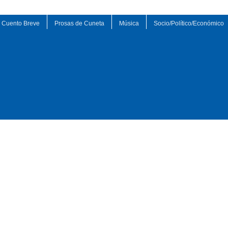
Cuento Breve
Prosas de Cuneta
Música
Socio/Político/Económico