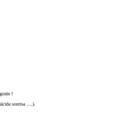
ratis !
lácida sonrisa ….).