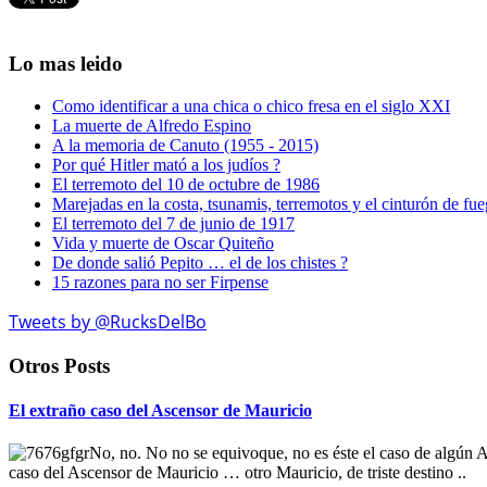
Lo mas leido
Como identificar a una chica o chico fresa en el siglo XXI
La muerte de Alfredo Espino
A la memoria de Canuto (1955 - 2015)
Por qué Hitler mató a los judíos ?
El terremoto del 10 de octubre de 1986
Marejadas en la costa, tsunamis, terremotos y el cinturón de fu
El terremoto del 7 de junio de 1917
Vida y muerte de Oscar Quiteño
De donde salió Pepito … el de los chistes ?
15 razones para no ser Firpense
Tweets by @RucksDelBo
Otros Posts
El extraño caso del Ascensor de Mauricio
No, no. No no se equivoque, no es éste el caso de algún 
caso del Ascensor de Mauricio … otro Mauricio, de triste destino ..