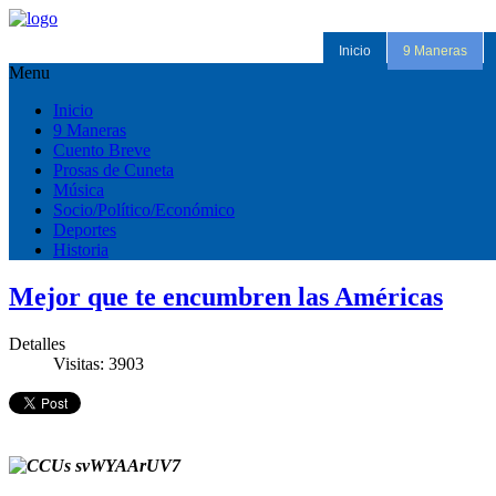
Inicio
9 Maneras
Menu
Inicio
9 Maneras
Cuento Breve
Prosas de Cuneta
Música
Socio/Político/Económico
Deportes
Historia
Mejor que te encumbren las Américas
Detalles
Visitas: 3903