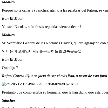
Maduro
Porque no te callas ? (Sánchez, atento a las palabras del Patrón, se vu
Ban Ki Moon
Y usted Nicolás, solo frases repetidas viene a decir ?
Maduro
Sr. Secretario General de las Naciones Unidas, quiero agasajarle con
언니
는
어떻게
입니까
?
좋은
급히
드릴
말씀
을
들었
Ban Ki Moon
Que dijo ?
Rafael Correa (Que se jacta de ser el más listo, a pesar de esta foto)
Preguntó que como estaba su hermana, que le han dicho que está buena
Sánchez