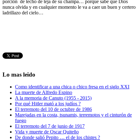
porción de techo de teja de su champa… porque sabe que Dios
nunca olvida y en cualquier momento le va a caer un buen y certero
ladrillazo del cielo…
Lo mas leido
Como identificar a una chica o chico fresa en el siglo XXI
La muerte de Alfredo Espino
A la memoria de Canuto (1955 - 2015)
Por qué Hitler mató a los judíos ?
El terremoto del 10 de octubre de 1986
Marejadas en la costa, tsunamis, terremotos y el cinturón de
fuego
El terremoto del 7 de junio de 1917
Vida y muerte de Oscar Quiteño
De donde salió Pepito … el de los chistes ?