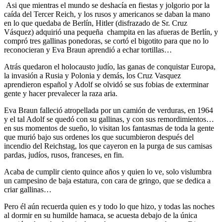
Asi que mientras el mundo se deshacía en fiestas y jolgorio por la
caída del Tercer Reich, y los rusos y americanos se daban la mano
en lo que quedaba de Berlín, Hitler (disfrazado de Sr. Cruz
Vásquez) adquirió una pequeña champita en las afueras de Berlín, y
compró tres gallinas ponedoras, se cortó el bigotito para que no lo
reconocieran y Eva Braun aprendió a echar tortillas…
Atrás quedaron el holocausto judío, las ganas de conquistar Europa,
la invasión a Rusia y Polonia y demás, los Cruz Vasquez
aprendieron español y Adolf se olvidó se sus fobias de exterminar
gente y hacer prevalecer la raza aria.
Eva Braun falleció atropellada por un camión de verduras, en 1964
y el tal Adolf se quedó con su gallinas, y con sus remordimientos…
en sus momentos de sueño, lo visitan los fantasmas de toda la gente
que murió bajo sus ordenes los que sucumbieron después del
incendio del Reichstag, los que cayeron en la purga de sus camisas
pardas, judíos, rusos, franceses, en fin.
Acaba de cumplir ciento quince años y quien lo ve, solo vislumbra
un campesino de baja estatura, con cara de gringo, que se dedica a
criar gallinas…
Pero él aún recuerda quien es y todo lo que hizo, y todas las noches
al dormir en su humilde hamaca, se acuesta debajo de la única