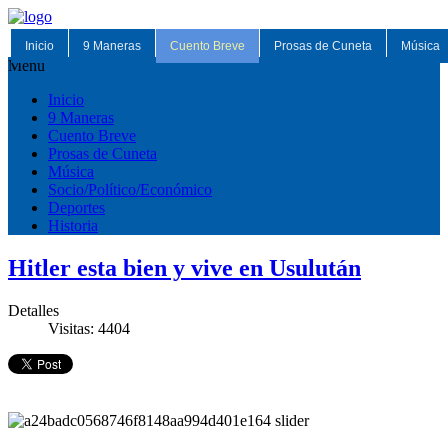
Inicio
9 Maneras
Cuento Breve
Prosas de Cuneta
Música
Menu
Inicio
9 Maneras
Cuento Breve
Prosas de Cuneta
Música
Socio/Político/Económico
Deportes
Historia
Hitler esta bien y vive en Usulután
Detalles
Visitas: 4404