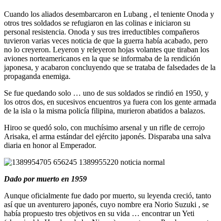
Cuando los aliados desembarcaron en Lubang , el teniente Onoda y
otros tres soldados se refugiaron en las colinas e iniciaron su
personal resistencia. Onoda y sus tres irreductibles compañeros
tuvieron varias veces noticia de que la guerra había acabado, pero
no lo creyeron. Leyeron y releyeron hojas volantes que tiraban los
aviones norteamericanos en la que se informaba de la rendición
japonesa, y acabaron concluyendo que se trataba de falsedades de la
propaganda enemiga.
Se fue quedando solo … uno de sus soldados se rindió en 1950, y
los otros dos, en sucesivos encuentros ya fuera con los gente armada
de la isla o la misma policía filipina, murieron abatidos a balazos.
Hiroo se quedó solo, con muchísimo arsenal y un rifle de cerrojo
Arisaka, el arma estándar del ejército japonés. Disparaba una salva
diaria en honor al Emperador.
Dado por muerto en 1959
Aunque oficialmente fue dado por muerto, su leyenda creció, tanto
así que un aventurero japonés, cuyo nombre era Norio Suzuki , se
había propuesto tres objetivos en su vida … encontrar un Yeti