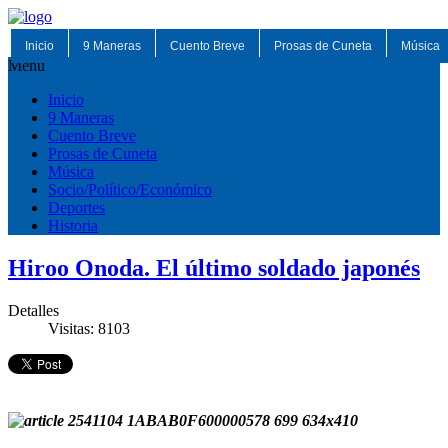
Inicio
9 Maneras
Cuento Breve
Prosas de Cuneta
Música
Menu
Inicio
9 Maneras
Cuento Breve
Prosas de Cuneta
Música
Socio/Político/Económico
Deportes
Historia
Hiroo Onoda. El último soldado japonés
Detalles
Visitas: 8103