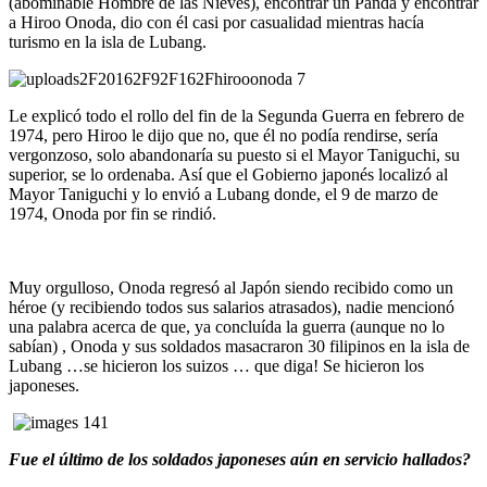
(abominable Hombre de las Nieves), encontrar un Panda y encontrar
a Hiroo Onoda, dio con él casi por casualidad mientras hacía
turismo en la isla de Lubang.
Le explicó todo el rollo del fin de la Segunda Guerra en febrero de
1974, pero Hiroo le dijo que no, que él no podía rendirse, sería
vergonzoso, solo abandonaría su puesto si el Mayor Taniguchi, su
superior, se lo ordenaba. Así que el Gobierno japonés localizó al
Mayor Taniguchi y lo envió a Lubang donde, el 9 de marzo de
1974, Onoda por fin se rindió.
Muy orgulloso, Onoda regresó al Japón siendo recibido como un
héroe (y recibiendo todos sus salarios atrasados), nadie mencionó
una palabra acerca de que, ya concluída la guerra (aunque no lo
sabían) , Onoda y sus soldados masacraron 30 filipinos en la isla de
Lubang …se hicieron los suizos … que diga! Se hicieron los
japoneses.
Fue el último de los soldados japoneses aún en servicio hallados?