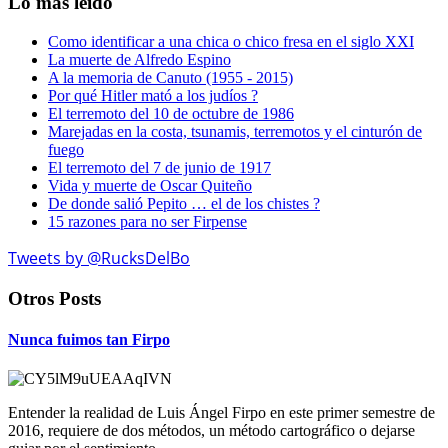
Lo mas leido
Como identificar a una chica o chico fresa en el siglo XXI
La muerte de Alfredo Espino
A la memoria de Canuto (1955 - 2015)
Por qué Hitler mató a los judíos ?
El terremoto del 10 de octubre de 1986
Marejadas en la costa, tsunamis, terremotos y el cinturón de
fuego
El terremoto del 7 de junio de 1917
Vida y muerte de Oscar Quiteño
De donde salió Pepito … el de los chistes ?
15 razones para no ser Firpense
Tweets by @RucksDelBo
Otros Posts
Nunca fuimos tan Firpo
Entender la realidad de Luis Ángel Firpo en este primer semestre de
2016, requiere de dos métodos, un método cartográfico o dejarse