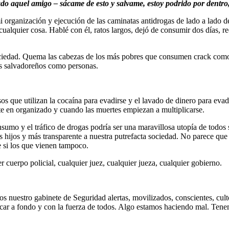
o aquel amigo – sácame de esto y salvame, estoy podrido por dentro, 
i organización y ejecución de las caminatas antidrogas de lado a lado de
alquier cosa. Hablé con él, ratos largos, dejó de consumir dos días, rec
ciedad. Quema las cabezas de los más pobres que consumen crack como un 
s salvadoreños como personas.
os que utilizan la cocaína para evadirse y el lavado de dinero para evad
rte en organizado y cuando las muertes empiezan a multiplicarse.
sumo y el tráfico de drogas podría ser una maravillosa utopía de todos si
s hijos y más transparente a nuestra putrefacta sociedad. No parece que
e si los que vienen tampoco.
 cuerpo policial, cualquier juez, cualquier jueza, cualquier gobierno.
 nuestro gabinete de Seguridad alertas, movilizados, conscientes, culto
tacar a fondo y con la fuerza de todos. Algo estamos haciendo mal. Tenem