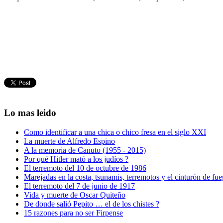
Lo mas leido
Como identificar a una chica o chico fresa en el siglo XXI
La muerte de Alfredo Espino
A la memoria de Canuto (1955 - 2015)
Por qué Hitler mató a los judíos ?
El terremoto del 10 de octubre de 1986
Marejadas en la costa, tsunamis, terremotos y el cinturón de fu
El terremoto del 7 de junio de 1917
Vida y muerte de Oscar Quiteño
De donde salió Pepito … el de los chistes ?
15 razones para no ser Firpense