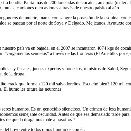
stra bendita Patria más de 200 toneladas de cocaína, amapola (materia
o, mulas, camiones o en aviones a través de nuestro paisito al año.
pregoneros de muerte, marca con sangre la posesión de la esquina, con 
 Sinaloa se pasean por el norte de Soya y Delgado, Mejicanos, Ayutuxte 
e nuestro país va en bajada, en el 2007 se incautaron 4074 kgs de cocaín
 “cargamentos señuelos” a través de las fronteras (El Amatillo, por eje
licías y fiscales, jueces expertos y honestos, ministros de Salud, Seg
n de la droga.
dito crack que forman 120 mil salvadoreños. Escuchó bien? 120 mil com
. El humo les tritura las neuronas.
s seres humanos. Es un genocidio silencioso. Un crimen de lesa humanida
ndonemos semejante oscuridad. Antes de que sea demasiado tarde para 
tes de que la droga nos mate a nosotros ?
os del hoyo entre todos o nos hundimos con él.