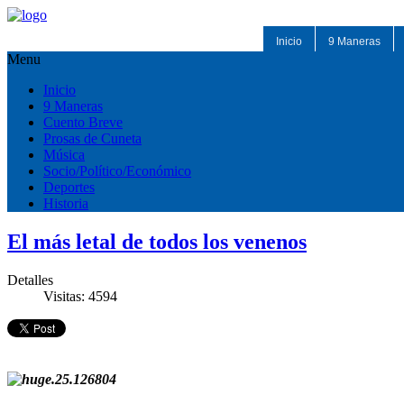
Inicio
9 Maneras
Menu
Inicio
9 Maneras
Cuento Breve
Prosas de Cuneta
Música
Socio/Político/Económico
Deportes
Historia
El más letal de todos los venenos
Detalles
Visitas: 4594