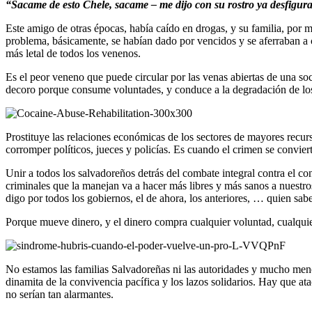
“Sacame de esto Chele, sacame – me dijo con su rostro ya desfigurad
Este amigo de otras épocas, había caído en drogas, y su familia, por m
problema, básicamente, se habían dado por vencidos y se aferraban a cu
más letal de todos los venenos.
Es el peor veneno que puede circular por las venas abiertas de una so
decoro porque consume voluntades, y conduce a la degradación de lo
Prostituye las relaciones económicas de los sectores de mayores recurs
corromper políticos, jueces y policías. Es cuando el crimen se convie
Unir a todos los salvadoreños detrás del combate integral contra el con
criminales que la manejan va a hacer más libres y más sanos a nuestro
digo por todos los gobiernos, el de ahora, los anteriores, … quien sab
Porque mueve dinero, y el dinero compra cualquier voluntad, cualquier
No estamos las familias Salvadoreñas ni las autoridades y mucho menos
dinamita de la convivencia pacífica y los lazos solidarios. Hay que a
no serían tan alarmantes.