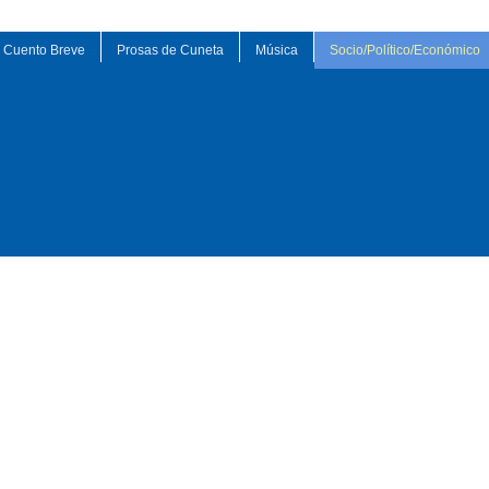
Cuento Breve
Prosas de Cuneta
Música
Socio/Político/Económico