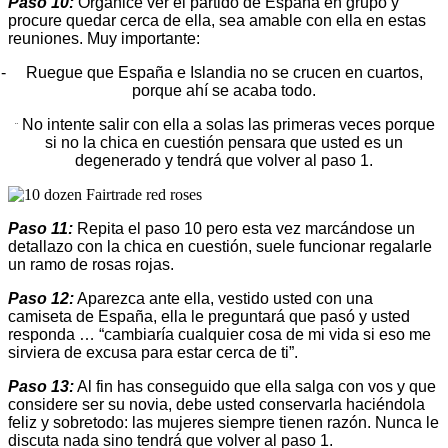
Paso 10:
Organice ver el partido de España en grupo y
procure quedar cerca de ella, sea amable con ella en estas
reuniones. Muy importante:
-
Ruegue que España e Islandia no se crucen en cuartos,
porque ahí se acaba todo.
No intente salir con ella a solas las primeras veces porque
¨
si no la chica en cuestión pensara que usted es un
degenerado y tendrá que volver al paso 1.
Paso 11:
Repita el paso 10 pero esta vez marcándose un
detallazo con la chica en cuestión, suele funcionar regalarle
un ramo de rosas rojas.
Paso 12:
Aparezca ante ella, vestido usted con una
camiseta de España, ella le preguntará que pasó y usted
responda … “cambiaría cualquier cosa de mi vida si eso me
sirviera de excusa para estar cerca de ti”.
Paso 13:
Al fin has conseguido que ella salga con vos y que
considere ser su novia, debe usted conservarla haciéndola
feliz y sobretodo: las mujeres siempre tienen razón. Nunca le
discuta nada sino tendrá que volver al paso 1.