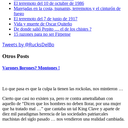
El terremoto del 10 de octubre de 1986
Marejadas en la costa, tsunamis, terremotos y el cinturón de
fuego
El terremoto del 7 de junio de 1917
Vida y muerte de Oscar Quiteño
De donde salió Pepito … el de los chistes ?
15 razones para no ser Firpense
Tweets by @RucksDelBo
Otros Posts
Varones llorones? Montones !
Lo que pasa es que la culpa la tienen las rockolas, nos mintieron …
Cierto que casi no existen ya, pero re contra ametrallaban con
aquello de “Dicen que los hombres no deben llorar, por una mujer
que ha tratado mal …” que cantaba un tal King Clave y aparte de
diez mil paradigmas herencia de las sociedades patriarcales
machistas del siglo pasado … nos vendieron una realidad cambiada.