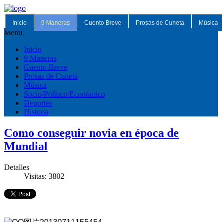
Inicio
9 Maneras
Cuento Breve
Prosas de Cuneta
Música
Menu
Inicio
9 Maneras
Cuento Breve
Prosas de Cuneta
Música
Socio/Político/Económico
Deportes
Historia
Como conseguir novia en época de
Mundial
Detalles
Visitas: 3802