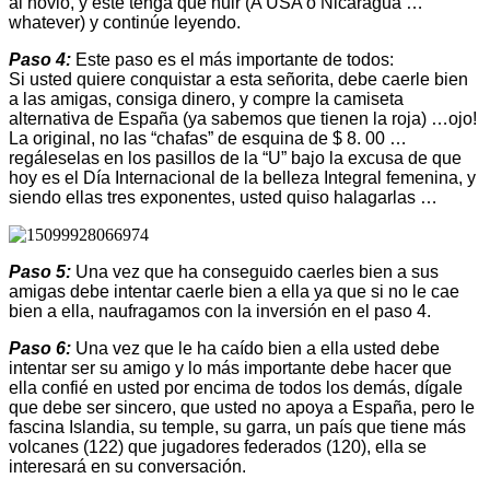
al novio, y éste tenga que huir (A USA o Nicaragua …
whatever) y continúe leyendo.
Paso 4:
Este paso es el más importante de todos:
Si usted quiere conquistar a esta señorita, debe caerle bien
a las amigas, consiga dinero, y compre la camiseta
alternativa de España (ya sabemos que tienen la roja) …ojo!
La original, no las “chafas” de esquina de $ 8. 00 …
regáleselas en los pasillos de la “U” bajo la excusa de que
hoy es el Día Internacional de la belleza Integral femenina, y
siendo ellas tres exponentes, usted quiso halagarlas …
Paso 5:
Una vez que ha conseguido caerles bien a sus
amigas debe intentar caerle bien a ella ya que si no le cae
bien a ella, naufragamos con la inversión en el paso 4.
Paso 6:
Una vez que le ha caído bien a ella usted debe
intentar ser su amigo y lo más importante debe hacer que
ella confié en usted por encima de todos los demás, dígale
que debe ser sincero, que usted no apoya a España, pero le
fascina Islandia, su temple, su garra, un país que tiene más
volcanes (122) que jugadores federados (120), ella se
interesará en su conversación.