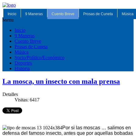
Inicio
9 Maneras
Cuento Breve
Prosas de Cuneta
Música
Menu
Inicio
9 Maneras
Cuento Breve
Prosas de Cuneta
Música
Socio/Político/Económico
Deportes
Historia
La mosca, un insecto con mala prensa
Detalles
Visitas: 6417
Por si las moscas … salimos en
defensa del famoso insecto, antes que por aquellas bobadas