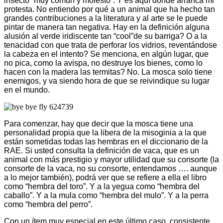
insecto “muy común y molesto”. Y es aquí donde arranca mi
protesta. No entiendo por qué a un animal que ha hecho tan
grandes contribuciones a la literatura y al arte se le puede
pintar de manera tan negativa. Hay en la definición alguna
alusión al verde iridiscente tan “cool”de su barriga? O a la
tenacidad con que trata de perforar los vidrios, reventándose
la cabeza en el intento? Se menciona, en algún lugar, que
no pica, como la avispa, no destruye los bienes, como lo
hacen con la madera las termitas? No. La mosca solo tiene
enemigos, y va siendo hora de que se reivindique su lugar
en el mundo.
Para comenzar, hay que decir que la mosca tiene una
personalidad propia que la libera de la misoginia a la que
están sometidas todas las hembras en el diccionario de la
RAE. Si usted consulta la definición de vaca, que es un
animal con más prestigio y mayor utilidad que su consorte (la
consorte de la vaca, no su consorte, entendamos …. aunque
a lo mejor también), podrá ver que se refiere a ella el libro
como “hembra del toro”. Y a la yegua como “hembra del
caballo”. Y a la mula como “hembra del mulo”. Y a la perra
como “hembra del perro”.
Con un ítem muy especial en este último caso, consistente