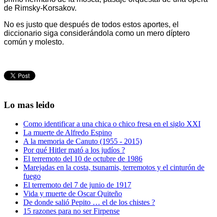
de Rimsky-Korsakov.
No es justo que después de todos estos aportes, el
diccionario siga considerándola como un mero díptero
común y molesto.
Lo mas leido
Como identificar a una chica o chico fresa en el siglo XXI
La muerte de Alfredo Espino
A la memoria de Canuto (1955 - 2015)
Por qué Hitler mató a los judíos ?
El terremoto del 10 de octubre de 1986
Marejadas en la costa, tsunamis, terremotos y el cinturón de
fuego
El terremoto del 7 de junio de 1917
Vida y muerte de Oscar Quiteño
De donde salió Pepito … el de los chistes ?
15 razones para no ser Firpense