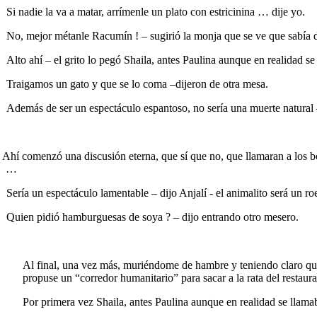
Si nadie la va a matar, arrímenle un plato con estricinina … dije yo.
No, mejor métanle Racumín ! – sugirió la monja que se ve que sabía d
Alto ahí – el grito lo pegó Shaila, antes Paulina aunque en realidad 
Traigamos un gato y que se lo coma –dijeron de otra mesa.
Además de ser un espectáculo espantoso, no sería una muerte natural –
í comenzó una discusión eterna, que sí que no, que llamaran a los bo
…
Sería un espectáculo lamentable – dijo Anjalí - el animalito será un r
Quien pidió hamburguesas de soya ? – dijo entrando otro mesero.
Al final, una vez más, muriéndome de hambre y teniendo claro que 
propuse un “corredor humanitario” para sacar a la rata del restaur
Por primera vez Shaila, antes Paulina aunque en realidad se lla