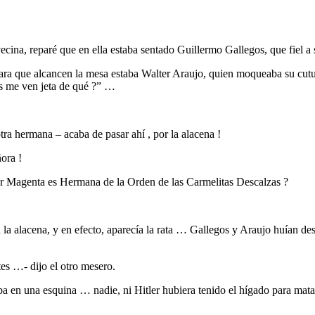
ecina, reparé que en ella estaba sentado Guillermo Gallegos, que fiel a s
 para que alcancen la mesa estaba Walter Araujo, quien moqueaba su cutu
es me ven jeta de qué ?” …
ra hermana – acaba de pasar ahí , por la alacena !
ñora !
Sor Magenta es Hermana de la Orden de las Carmelitas Descalzas ?
 la alacena, y en efecto, aparecía la rata … Gallegos y Araujo huían des
es …- dijo el otro mesero.
laba en una esquina … nadie, ni Hitler hubiera tenido el hígado para mat