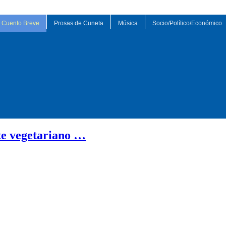
Cuento Breve
Prosas de Cuneta
Música
Socio/Político/Económico
te vegetariano …