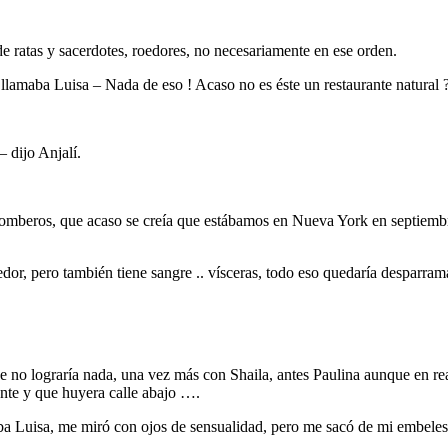
e ratas y sacerdotes, roedores, no necesariamente en ese orden.
se llamaba Luisa – Nada de eso ! Acaso no es éste un restaurante natura
 dijo Anjalí.
mberos, que acaso se creía que estábamos en Nueva York en septiembre
oedor, pero también tiene sangre .. vísceras, todo eso quedaría desparra
no lograría nada, una vez más con Shaila, antes Paulina aunque en real
ante y que huyera calle abajo ….
maba Luisa, me miró con ojos de sensualidad, pero me sacó de mi embel