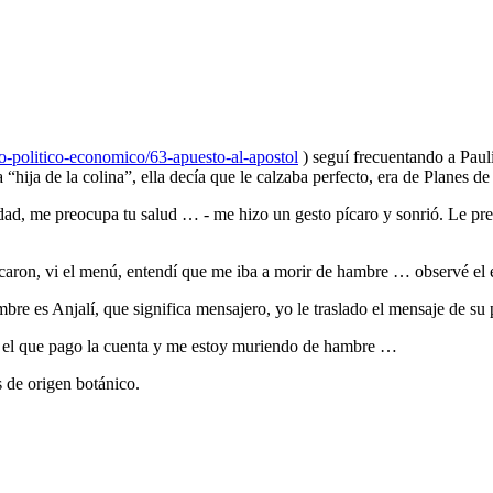
o-politico-economico/63-apuesto-al-apostol
) seguí frecuentando a Pauli
“hija de la colina”, ella decía que le calzaba perfecto, era de Planes d
 ciudad, me preocupa tu salud … - me hizo un gesto pícaro y sonrió. L
icaron, vi el menú, entendí que me iba a morir de hambre … observé el e
re es Anjalí, que significa mensajero, yo le traslado el mensaje de su 
y el que pago la cuenta y me estoy muriendo de hambre …
s de origen botánico.