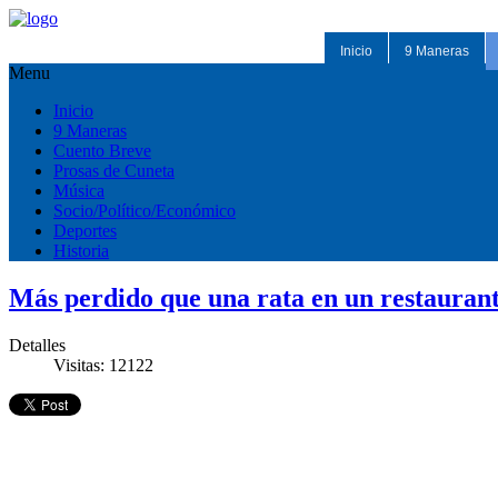
Inicio
9 Maneras
Menu
Inicio
9 Maneras
Cuento Breve
Prosas de Cuneta
Música
Socio/Político/Económico
Deportes
Historia
Más perdido que una rata en un restauran
Detalles
Visitas: 12122