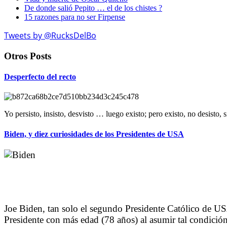
De donde salió Pepito … el de los chistes ?
15 razones para no ser Firpense
Tweets by @RucksDelBo
Otros Posts
Desperfecto del recto
Yo persisto, insisto, desvisto … luego existo; pero existo, no desisto
Biden, y diez curiosidades de los Presidentes de USA
Joe Biden, tan solo el segundo Presidente Católico de U
Presidente con más edad (78 años) al asumir tal condición