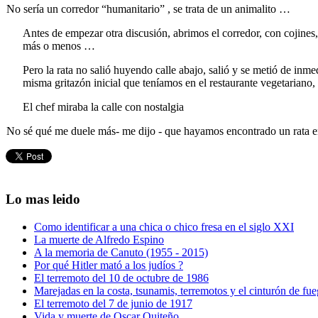
No sería un corredor “humanitario” , se trata de un animalito …
Antes de empezar otra discusión, abrimos el corredor, con cojines, 
más o menos …
Pero la rata no salió huyendo calle abajo, salió y se metió de in
misma gritazón inicial que teníamos en el restaurante vegetariano, e
El chef miraba la calle con nostalgia
No sé qué me duele más- me dijo - que hayamos encontrado un rata en
Lo mas leido
Como identificar a una chica o chico fresa en el siglo XXI
La muerte de Alfredo Espino
A la memoria de Canuto (1955 - 2015)
Por qué Hitler mató a los judíos ?
El terremoto del 10 de octubre de 1986
Marejadas en la costa, tsunamis, terremotos y el cinturón de fu
El terremoto del 7 de junio de 1917
Vida y muerte de Oscar Quiteño