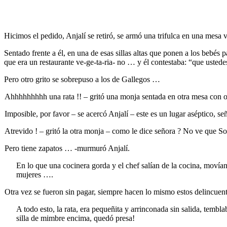
Hicimos el pedido, Anjalí se retiró, se armó una trifulca en una mesa v
Sentado frente a él, en una de esas sillas altas que ponen a los bebés
que era un restaurante ve-ge-ta-ria- no … y él contestaba: “que usted
Pero otro grito se sobrepuso a los de Gallegos …
Ahhhhhhhhh una rata !! – gritó una monja sentada en otra mesa con ot
Imposible, por favor – se acercó Anjalí – este es un lugar aséptico, se
Atrevido ! – gritó la otra monja – como le dice señora ? No ve que 
Pero tiene zapatos … -murmuró Anjalí.
En lo que una cocinera gorda y el chef salían de la cocina, movían
mujeres ….
Otra vez se fueron sin pagar, siempre hacen lo mismo estos delincuent
A todo esto, la rata, era pequeñita y arrinconada sin salida, temb
silla de mimbre encima, quedó presa!