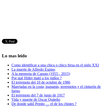
Lo mas leido
Como identificar a una chica o chico fresa en el siglo XXI
La muerte de Alfredo Espino
A la memoria de Canuto (1955 - 2015)
Por qué Hitler mató a los judíos ?
El terremoto del 10 de octubre de 1986
Marejadas en la costa, tsunamis, terremotos y el cinturón de
fuego
El terremoto del 7 de junio de 1917
Vida y muerte de Oscar Quiteño
De donde salió Pepito … el de los chistes ?