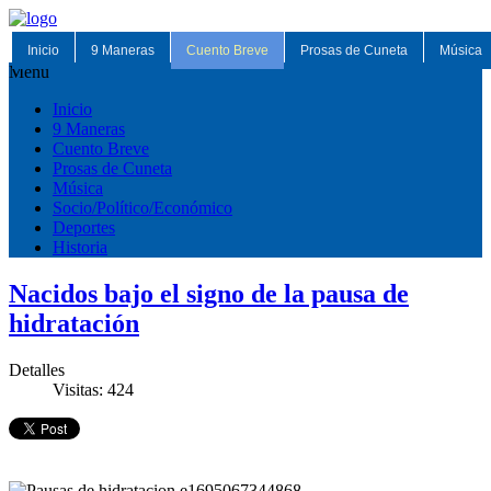
Inicio
9 Maneras
Cuento Breve
Prosas de Cuneta
Música
Menu
Inicio
9 Maneras
Cuento Breve
Prosas de Cuneta
Música
Socio/Político/Económico
Deportes
Historia
Nacidos bajo el signo de la pausa de
hidratación
Detalles
Visitas: 424