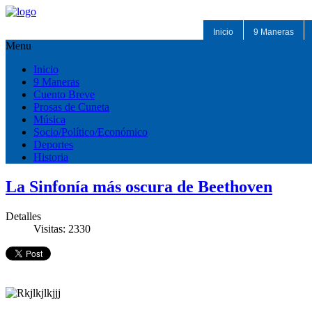
Inicio
9 Maneras
Menu
Inicio
9 Maneras
Cuento Breve
Prosas de Cuneta
Música
Socio/Político/Económico
Deportes
Historia
La Sinfonía más oscura de Beethoven
Detalles
Visitas: 2330