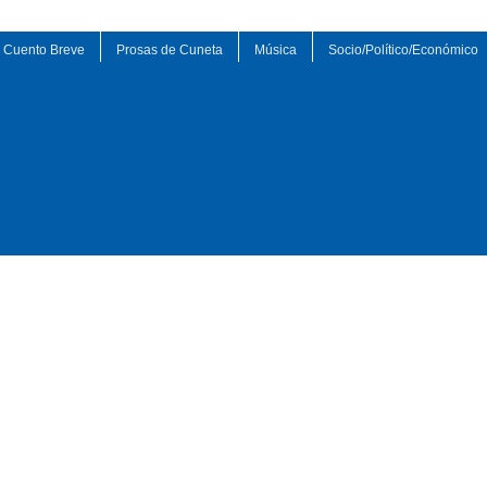
Cuento Breve
Prosas de Cuneta
Música
Socio/Político/Económico