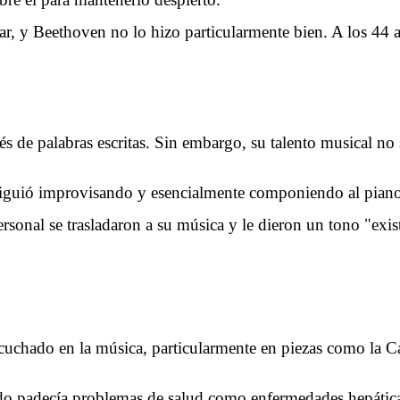
r, y Beethoven no lo hizo particularmente bien. A los 44 añ
s de palabras escritas. Sin embargo, su talento musical no
iguió improvisando y esencialmente componiendo al piano 
ersonal se trasladaron a su música y le dieron un tono "exis
escuchado en la música, particularmente en piezas como la 
do padecía problemas de salud como enfermedades hepática