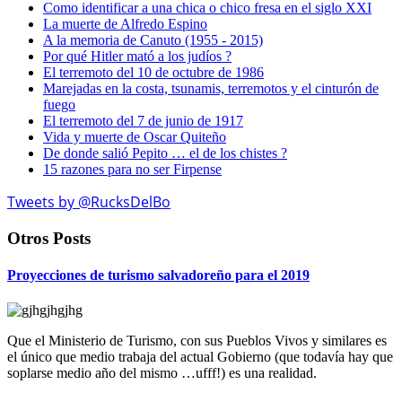
Como identificar a una chica o chico fresa en el siglo XXI
La muerte de Alfredo Espino
A la memoria de Canuto (1955 - 2015)
Por qué Hitler mató a los judíos ?
El terremoto del 10 de octubre de 1986
Marejadas en la costa, tsunamis, terremotos y el cinturón de
fuego
El terremoto del 7 de junio de 1917
Vida y muerte de Oscar Quiteño
De donde salió Pepito … el de los chistes ?
15 razones para no ser Firpense
Tweets by @RucksDelBo
Otros Posts
Proyecciones de turismo salvadoreño para el 2019
Que el Ministerio de Turismo, con sus Pueblos Vivos y similares es
el único que medio trabaja del actual Gobierno (que todavía hay que
soplarse medio año del mismo …ufff!) es una realidad.