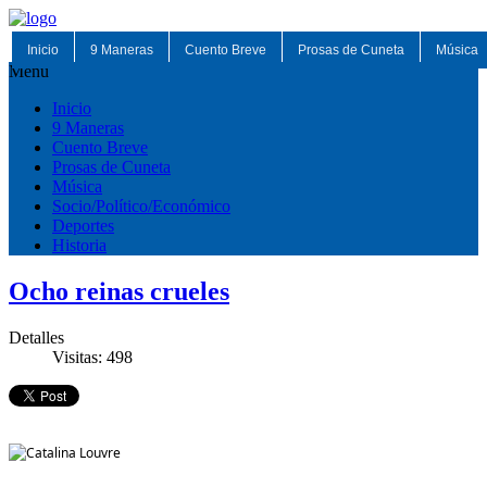
Inicio
9 Maneras
Cuento Breve
Prosas de Cuneta
Música
Menu
Inicio
9 Maneras
Cuento Breve
Prosas de Cuneta
Música
Socio/Político/Económico
Deportes
Historia
Ocho reinas crueles
Detalles
Visitas: 498