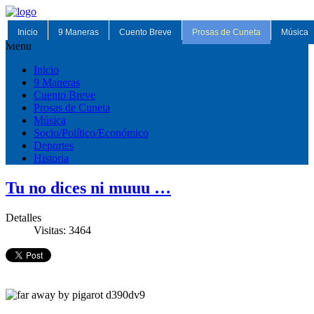
Inicio
9 Maneras
Cuento Breve
Prosas de Cuneta
Música
Menu
Inicio
9 Maneras
Cuento Breve
Prosas de Cuneta
Música
Socio/Político/Económico
Deportes
Historia
Tu no dices ni muuu …
Detalles
Visitas: 3464