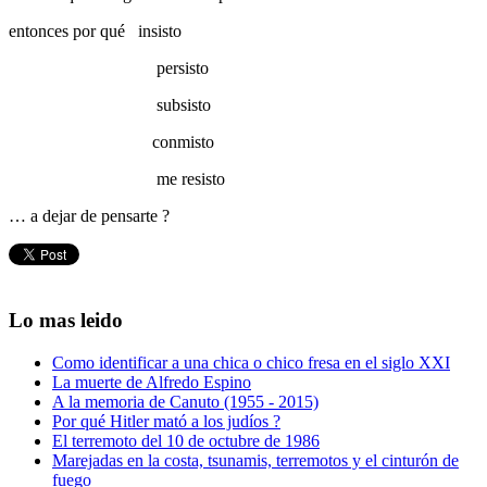
entonces por qué insisto
persisto
subsisto
conmisto
me resisto
… a dejar de pensarte ?
Lo mas leido
Como identificar a una chica o chico fresa en el siglo XXI
La muerte de Alfredo Espino
A la memoria de Canuto (1955 - 2015)
Por qué Hitler mató a los judíos ?
El terremoto del 10 de octubre de 1986
Marejadas en la costa, tsunamis, terremotos y el cinturón de
fuego