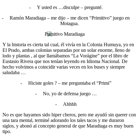
-
Y usted es …disculpe – pregunté.
-
Ramón Maradiaga – me dijo – me dicen “Primitivo” juego en
Motagua.
Y la historia es cierta tal cual, él vivía en la Colonia Humuya, yo en
El Prado, ambas colonias separadas por un solar enorme, lleno de
lodo y plantas , al que llamábamos “La Vorágine” por el libro de
Eustasio Rivera que nos tenían leyendo en Idioma Nacional. De
hecho volvimos a coincidir varias veces en los buses y siempre
saludaba …
-
Hiciste goles ? – me preguntaba el “Primi”
-
No, yo de defensa juego …
-
Ahhhh
No es que hayamos sido hiper cheros, pero me ayudó sin querer con
una tara mental, terminé adorando los tales tacos y me duraron
siglos, y abonó al concepto general de que Maradiaga es muy buen
tipo.