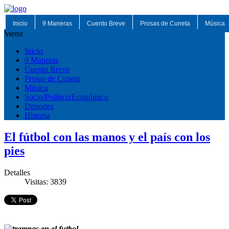
Inicio
9 Maneras
Cuento Breve
Prosas de Cuneta
Música
Menu
Inicio
9 Maneras
Cuento Breve
Prosas de Cuneta
Música
Socio/Político/Económico
Deportes
Historia
El fútbol con las manos y el país con los
pies
Detalles
Visitas: 3839