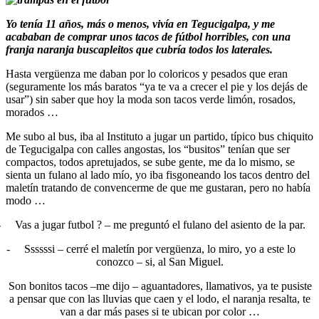
Yo tenía 11 años, más o menos, vivía en Tegucigalpa, y me
acababan de comprar unos tacos de fútbol horribles, con una
franja naranja buscapleitos que cubría todos los laterales.
Hasta vergüenza me daban por lo coloricos y pesados que eran
(seguramente los más baratos “ya te va a crecer el pie y los dejás de
usar”) sin saber que hoy la moda son tacos verde limón, rosados,
morados …
Me subo al bus, iba al Instituto a jugar un partido, típico bus chiquito
de Tegucigalpa con calles angostas, los “busitos” tenían que ser
compactos, todos apretujados, se sube gente, me da lo mismo, se
sienta un fulano al lado mío, yo iba fisgoneando los tacos dentro del
maletín tratando de convencerme de que me gustaran, pero no había
modo …
-
Vas a jugar futbol ? – me preguntó el fulano del asiento de la par.
-
Ssssssi – cerré el maletín por vergüenza, lo miro, yo a este lo
conozco – si, al San Miguel.
Son bonitos tacos –me dijo – aguantadores, llamativos, ya te pusiste
a pensar que con las lluvias que caen y el lodo, el naranja resalta, te
van a dar más pases si te ubican por color …