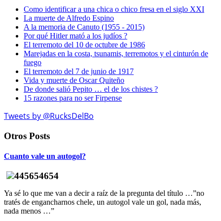
Como identificar a una chica o chico fresa en el siglo XXI
La muerte de Alfredo Espino
A la memoria de Canuto (1955 - 2015)
Por qué Hitler mató a los judíos ?
El terremoto del 10 de octubre de 1986
Marejadas en la costa, tsunamis, terremotos y el cinturón de
fuego
El terremoto del 7 de junio de 1917
Vida y muerte de Oscar Quiteño
De donde salió Pepito … el de los chistes ?
15 razones para no ser Firpense
Tweets by @RucksDelBo
Otros Posts
Cuanto vale un autogol?
Ya sé lo que me van a decir a raíz de la pregunta del título …”no
tratés de engancharnos chele, un autogol vale un gol, nada más,
nada menos …”