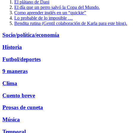
El plátano de Dani
El día que un perro salvó la Copa del Mundo.
Como aprender inglés en un “quickie”
Lo probable de lo imposible …
Bendita rutina (Gentil colaboración de Karla para este blog).
Socio/política/economía
Historia
Futbol/deportes
9 maneras
Clima
Cuento breve
Prosas de cuneta
Música
Temporal