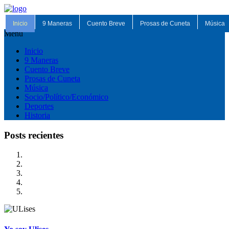
Inicio
9 Maneras
Cuento Breve
Prosas de Cuneta
Música
Menu
Inicio
9 Maneras
Cuento Breve
Prosas de Cuneta
Música
Socio/Político/Económico
Deportes
Historia
Posts recientes