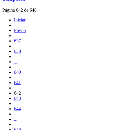
Página 642 de 648
Iniciar
Previo
637
638
...
640
641
642
643
644
...
646