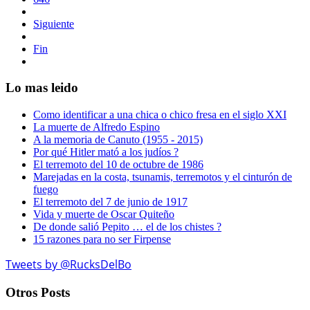
Siguiente
Fin
Lo mas leido
Como identificar a una chica o chico fresa en el siglo XXI
La muerte de Alfredo Espino
A la memoria de Canuto (1955 - 2015)
Por qué Hitler mató a los judíos ?
El terremoto del 10 de octubre de 1986
Marejadas en la costa, tsunamis, terremotos y el cinturón de
fuego
El terremoto del 7 de junio de 1917
Vida y muerte de Oscar Quiteño
De donde salió Pepito … el de los chistes ?
15 razones para no ser Firpense
Tweets by @RucksDelBo
Otros Posts