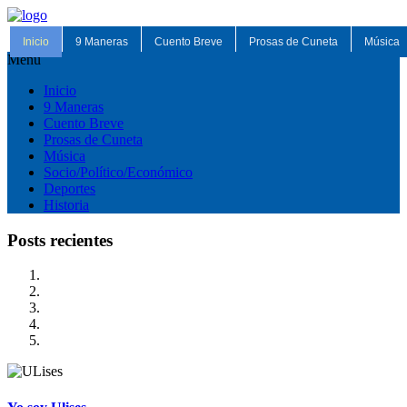
Inicio
9 Maneras
Cuento Breve
Prosas de Cuneta
Música
Menu
Inicio
9 Maneras
Cuento Breve
Prosas de Cuneta
Música
Socio/Político/Económico
Deportes
Historia
Posts recientes