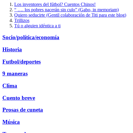
Los inventores del fútbol? Cuentos Chinos!
“ …. los pobres nacerán sin culo” (Gabo, in memoriam)
Quiero seducirte (Gentil colaboración de Titi para este blog)
Trillizos
Tú o alguien idéntica a ti
Socio/política/economía
Historia
Futbol/deportes
9 maneras
Clima
Cuento breve
Prosas de cuneta
Música