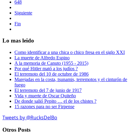
648
Siguiente
Fin
Lo mas leido
Como identificar a una chica o chico fresa en el siglo XXI
La muerte de Alfredo Espino
A la memoria de Canuto (1955 - 2015)
Por qué Hitler mató a los judíos ?
El terremoto del 10 de octubre de 1986
Marejadas en la costa, tsunamis, terremotos y el cinturón de
fuego
El terremoto del 7 de junio de 1917
Vida y muerte de Oscar Quiteño
De donde salió Pepito … el de los chistes ?
15 razones para no ser Firpense
Tweets by @RucksDelBo
Otros Posts