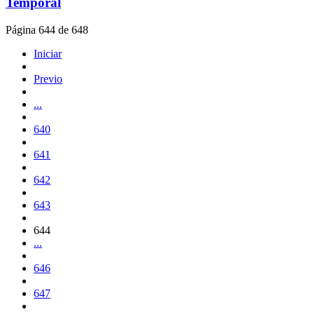
Temporal
Página 644 de 648
Iniciar
Previo
...
640
641
642
643
644
...
646
647