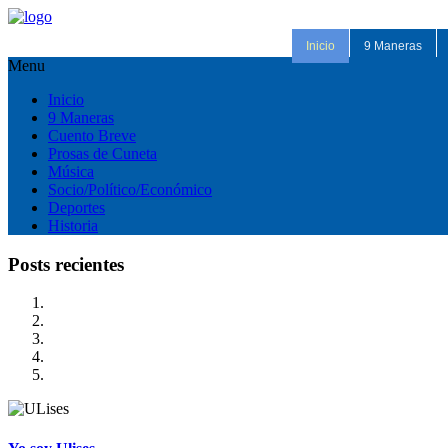
Inicio
9 Maneras
Menu
Inicio
9 Maneras
Cuento Breve
Prosas de Cuneta
Música
Socio/Político/Económico
Deportes
Historia
Posts recientes