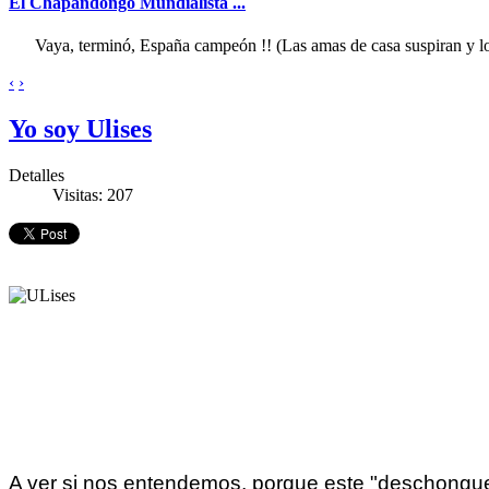
El Chapandongo Mundialista ...
Vaya, terminó, España campeón !! (Las amas de casa suspiran y los
‹
›
Yo soy Ulises
Detalles
Visitas: 207
A ver si nos entendemos, porque este "deschongue" d