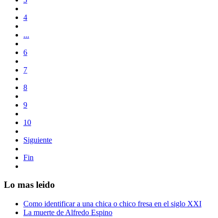
4
...
6
7
8
9
10
Siguiente
Fin
Lo mas leido
Como identificar a una chica o chico fresa en el siglo XXI
La muerte de Alfredo Espino