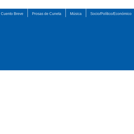
Cuento Breve
Prosas de Cuneta
Música
Socio/Político/Económico