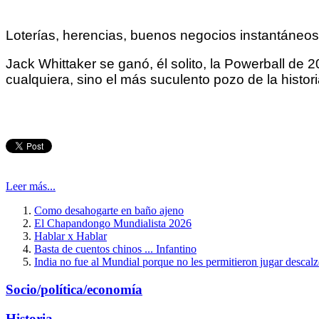
Loterías, herencias, buenos negocios instantáneos
Jack Whittaker se ganó, él solito, la Powerball de
cualquiera, sino el más suculento pozo de la histor
Leer más...
Como desahogarte en baño ajeno
El Chapandongo Mundialista 2026
Hablar x Hablar
Basta de cuentos chinos ... Infantino
India no fue al Mundial porque no les permitieron jugar descal
Socio/política/economía
Historia