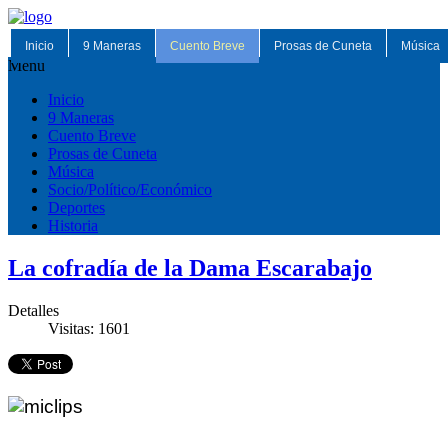
Inicio
9 Maneras
Cuento Breve
Prosas de Cuneta
Música
Menu
Inicio
9 Maneras
Cuento Breve
Prosas de Cuneta
Música
Socio/Político/Económico
Deportes
Historia
La cofradía de la Dama Escarabajo
Detalles
Visitas: 1601