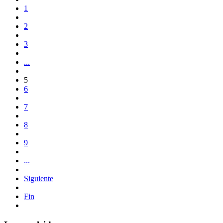
1
2
3
...
5
6
7
8
9
...
Siguiente
Fin