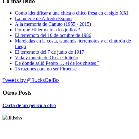
Lo mas leido
Como identificar a una chica o chico fresa en el siglo XXI
La muerte de Alfredo Espino
A la memoria de Canuto (1955 - 2015)
Por qué Hitler mató a los judíos ?
El terremoto del 10 de octubre de 1986
Marejadas en la costa, tsunamis, terremotos y el cinturón de
fuego
El terremoto del 7 de junio de 1917
Vida y muerte de Oscar Quiteño
De donde salió Pepito … el de los chistes ?
15 razones para no ser Firpense
Tweets by @RucksDelBo
Otros Posts
Carta de un perico a otro