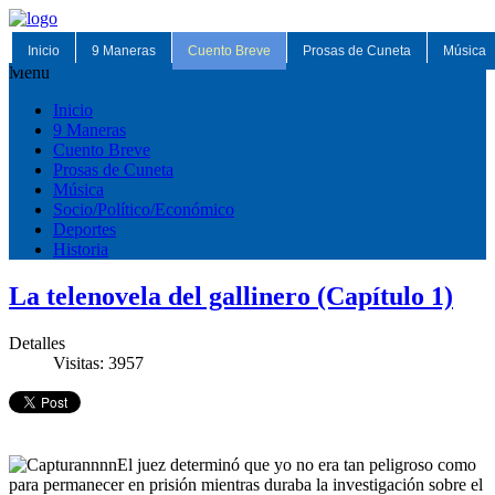
Inicio
9 Maneras
Cuento Breve
Prosas de Cuneta
Música
Menu
Inicio
9 Maneras
Cuento Breve
Prosas de Cuneta
Música
Socio/Político/Económico
Deportes
Historia
La telenovela del gallinero (Capítulo 1)
Detalles
Visitas: 3957
El juez determinó que yo no era tan peligroso como
para permanecer en prisión mientras duraba la investigación sobre el