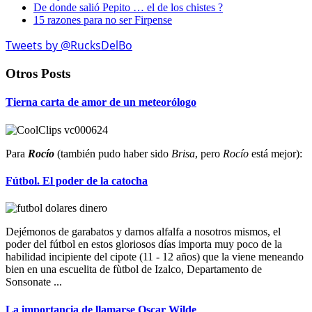
De donde salió Pepito … el de los chistes ?
15 razones para no ser Firpense
Tweets by @RucksDelBo
Otros Posts
Tierna carta de amor de un meteorólogo
Para
Rocío
(también pudo haber sido
Brisa
, pero
Rocío
está mejor):
Fútbol. El poder de la catocha
Dejémonos de garabatos y darnos alfalfa a nosotros mismos, el
poder del fútbol en estos gloriosos días importa muy poco de la
habilidad incipiente del cipote (11 - 12 años) que la viene meneando
bien en una escuelita de fùtbol de Izalco, Departamento de
Sonsonate ...
La importancia de llamarse Oscar Wilde