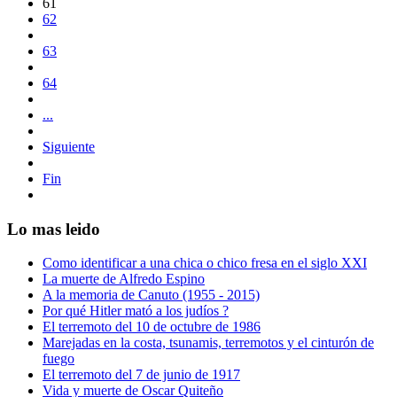
61
62
63
64
...
Siguiente
Fin
Lo mas leido
Como identificar a una chica o chico fresa en el siglo XXI
La muerte de Alfredo Espino
A la memoria de Canuto (1955 - 2015)
Por qué Hitler mató a los judíos ?
El terremoto del 10 de octubre de 1986
Marejadas en la costa, tsunamis, terremotos y el cinturón de
fuego
El terremoto del 7 de junio de 1917
Vida y muerte de Oscar Quiteño