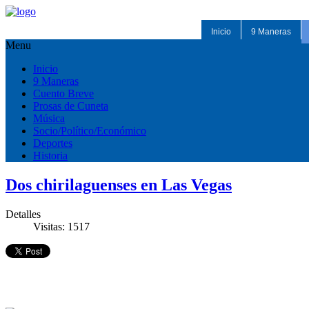
Inicio
9 Maneras
Menu
Inicio
9 Maneras
Cuento Breve
Prosas de Cuneta
Música
Socio/Político/Económico
Deportes
Historia
Dos chirilaguenses en Las Vegas
Detalles
Visitas: 1517