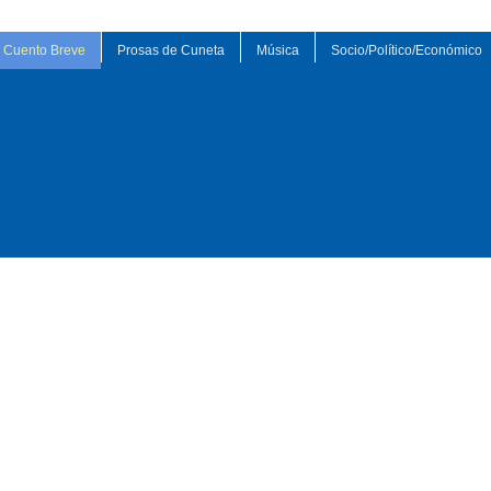
Cuento Breve
Prosas de Cuneta
Música
Socio/Político/Económico