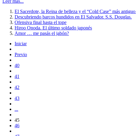
Leer más...
El Sacerdote, la Reina de belleza y el “Cold Case” más antig
Descubriendo barcos hundidos en El Salvador. S.S. Douglas.
Ofensiva final hasta el tope
Hiroo Onoda. El último soldado japonés
Amor … me pasás el jabón?
Iniciar
Previo
40
41
42
43
...
45
46