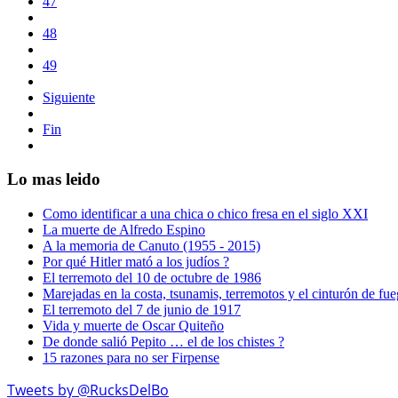
47
48
49
Siguiente
Fin
Lo mas leido
Como identificar a una chica o chico fresa en el siglo XXI
La muerte de Alfredo Espino
A la memoria de Canuto (1955 - 2015)
Por qué Hitler mató a los judíos ?
El terremoto del 10 de octubre de 1986
Marejadas en la costa, tsunamis, terremotos y el cinturón de fu
El terremoto del 7 de junio de 1917
Vida y muerte de Oscar Quiteño
De donde salió Pepito … el de los chistes ?
15 razones para no ser Firpense
Tweets by @RucksDelBo