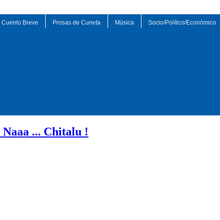
Cuento Breve
Prosas de Cuneta
Música
Socio/Político/Económico
aaa ... Chitalu !