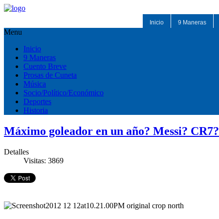
Inicio
9 Maneras
Menu
Inicio
9 Maneras
Cuento Breve
Prosas de Cuneta
Música
Socio/Político/Económico
Deportes
Historia
Máximo goleador en un año? Messi? CR7? N
Detalles
Visitas: 3869